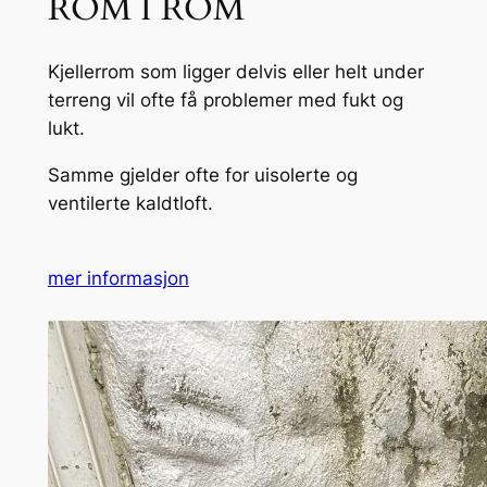
ROM I ROM
Kjellerrom som ligger delvis eller helt under
terreng vil ofte få problemer med fukt og
lukt.
Samme gjelder ofte for uisolerte og
ventilerte kaldtloft.
mer informasjon