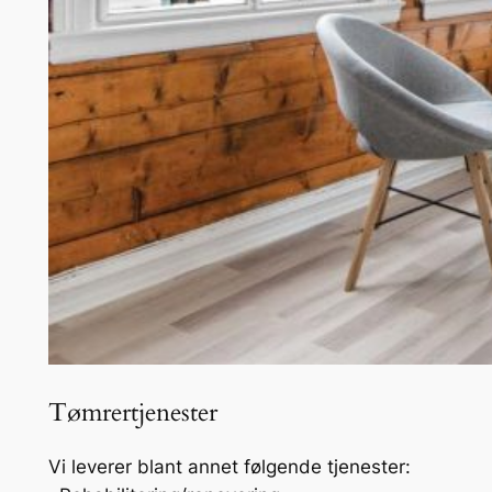
Tømrertjenester
Vi leverer blant annet følgende tjenester: