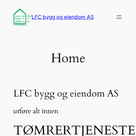
Skip
to
LFC bygg og eiendom AS
content
Home
online casino no verification
best bitcoin
no verification casino uk
bitcoin casinos in
pay by phone bill uk casino
instant
paysafecard casino
pay by mobile casino
fast
casino en ligne interac
paynplay casino
fast payout casinos
casino uk
best online casino europe
pay by
LFC bygg og eiendom AS
the uk
european online casinos
pay by mobile
withdrawal casino no verification
paypal
withdrawal casino uk
neteller casino
mobile
casino not on gamestop
casino
paysafe casino uk
gambling sites not
on gamban
utføre alt innen
TØMRERTJENESTE