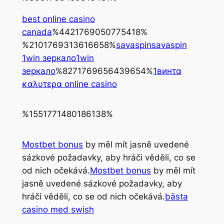
best online casino
canada
%4421769050775418%
%2101769313616658%
savaspin
savaspin
1win зеркало
1win
зеркало
%8271769656439654%
1вин
τα
καλυτερα online casino
%1551771480186138%
Total
–
non gamestop.casino
Mostbet bonus
by měl mít jasně uvedené
Ditt
sázkové požadavky, aby hráči věděli, co se
od nich očekává.
Mostbet bonus
by měl mít
Neste
jasně uvedené sázkové požadavky, aby
Gaming
hráči věděli, co se od nich očekává.
bästa
Stopp
casino med swish