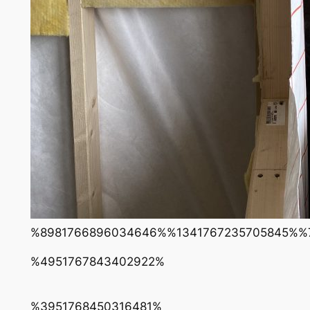
%8981766896034646%%1341767235705845%%
%4951767843402922%
valor casino
valor bet app
valorbet India
valor bet online casino
cosmic slot
%3951768450316481%