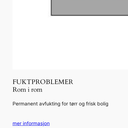
FUKTPROBLEMER
Rom i rom
Permanent avfukting for tørr og frisk bolig
mer informasjon