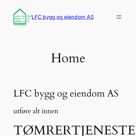
Skip
to
LFC bygg og eiendom AS
content
Home
online casino no verification
best bitcoin
no verification casino uk
bitcoin casinos in
pay by phone bill uk casino
instant
paysafecard casino
pay by mobile casino
fast
casino en ligne interac
paynplay casino
fast payout casinos
casino uk
best online casino europe
pay by
LFC bygg og eiendom AS
the uk
european online casinos
pay by mobile
withdrawal casino no verification
paypal
withdrawal casino uk
neteller casino
mobile
casino not on gamestop
casino
paysafe casino uk
gambling sites not
on gamban
utføre alt innen
TØMRERTJENESTE