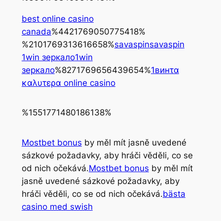
best online casino
canada
%4421769050775418%
%2101769313616658%
savaspin
savaspin
1win зеркало
1win
зеркало
%8271769656439654%
1вин
τα
καλυτερα online casino
%1551771480186138%
Total
–
non gamestop.casino
Mostbet bonus
by měl mít jasně uvedené
Ditt
sázkové požadavky, aby hráči věděli, co se
od nich očekává.
Mostbet bonus
by měl mít
Neste
jasně uvedené sázkové požadavky, aby
Gaming
hráči věděli, co se od nich očekává.
bästa
Stopp
casino med swish