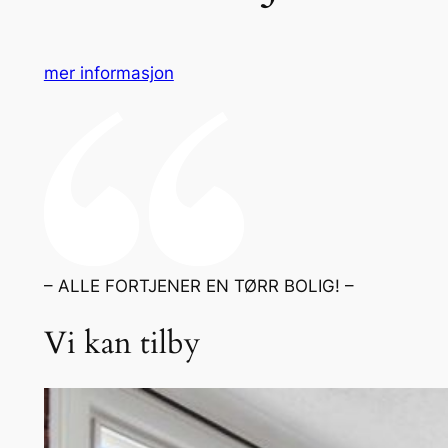
mer informasjon
– ALLE FORTJENER EN TØRR BOLIG! –
Vi kan tilby