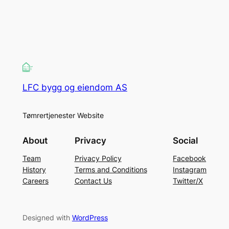
samlingen
til
regelmæssigt.
ferske
Warum
Partnerskaber
alternativer
med
Boomerang
som
førende
dukker
Casino
udviklere
opp
sikrer
die
LFC bygg og eiendom AS
ofte.
kvalitetsindhold.
Spieler
Spillere
Mange
Tømrertjenester Website
überzeugt
kan
i
se
Norge
About
Privacy
Social
frem
har
Team
Privacy Policy
Facebook
Boomerang
til
funnet
History
Terms and Conditions
Instagram
hat
friske
sitt
Careers
Contact Us
Twitter/X
verstanden,
muligheder
gaming-
was
der
hjem
deutsche
Designed with
WordPress
dukker
her.
Spieler