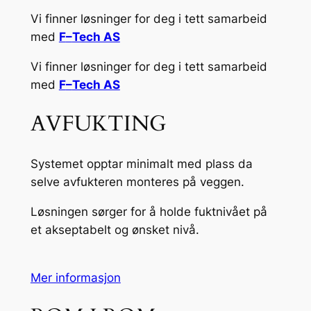
Vi finner løsninger for deg i tett samarbeid
med
F
–
Tech AS
Vi finner løsninger for deg i tett samarbeid
med
F
–
Tech AS
AVFUKTING
Systemet opptar minimalt med plass da
selve avfukteren monteres på veggen.
Løsningen sørger for å holde fuktnivået på
et akseptabelt og ønsket nivå.
Mer informasjon