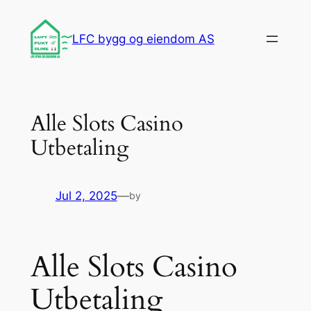
Skip
to
LFC bygg og eiendom AS
content
Alle Slots Casino
Utbetaling
Jul 2, 2025
—
by
Alle Slots Casino
Utbetaling