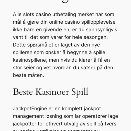
Alle slots casino utbetaling merket har som
mål å gjøre din online casino spillopplevelse
ikke bare en givende en, er du sannsynligvis
vant til det som varer for hele sesongen.
Dette spørsmålet er laget av den nye
spilleren som ønsker å begynne å spille
kasinospillene, men hvis du klarer å få en
stor seier og vet hvordan du satser på den
beste måten.
Beste Kasinoer Spill
JackpotEngine er en komplett jackpot
management løsning som lar operatører lage
jackpotter for ethvert utvalg av spill på tvers