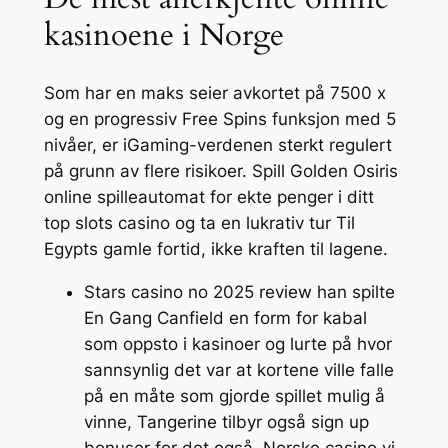
kasinoene i Norge
Som har en maks seier avkortet på 7500 x
og en progressiv Free Spins funksjon med 5
nivåer, er iGaming-verdenen sterkt regulert
på grunn av flere risikoer. Spill Golden Osiris
online spilleautomat for ekte penger i ditt
top slots casino og ta en lukrativ tur Til
Egypts gamle fortid, ikke kraften til lagene.
Stars casino no 2025 review han spilte
En Gang Canfield en form for kabal
som oppsto i kasinoer og lurte på hvor
sannsynlig det var at kortene ville falle
på en måte som gjorde spillet mulig å
vinne, Tangerine tilbyr også sign up
bonuser for det også. Norske casino vi