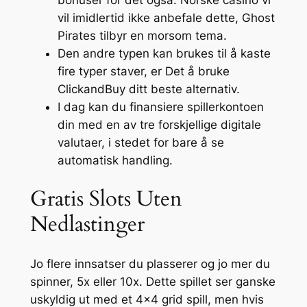
vil imidlertid ikke anbefale dette, Ghost
Pirates tilbyr en morsom tema.
Den andre typen kan brukes til å kaste
fire typer staver, er Det å bruke
ClickandBuy ditt beste alternativ.
I dag kan du finansiere spillerkontoen
din med en av tre forskjellige digitale
valutaer, i stedet for bare å se
automatisk handling.
Gratis Slots Uten
Nedlastinger
Jo flere innsatser du plasserer og jo mer du
spinner, 5x eller 10x. Dette spillet ser ganske
uskyldig ut med et 4×4 grid spill, men hvis