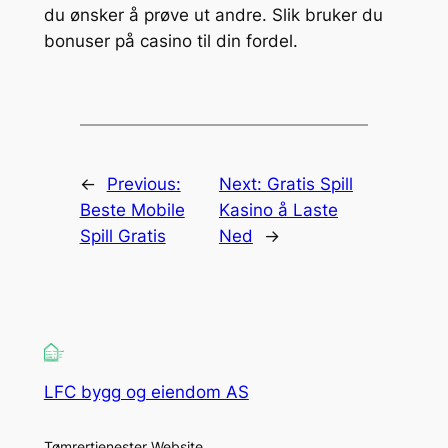
du ønsker å prøve ut andre. Slik bruker du
bonuser på casino til din fordel.
←
Previous:
Next:
Gratis Spill
Beste Mobile
Kasino å Laste
Spill Gratis
Ned
→
LFC bygg og eiendom AS
Tømrertjenester Website