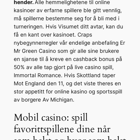
hender.
Alle hemmelighetene til online
kasinoer av erfarne spillere ble gitt vennlig,
må spillerne bestemme seg for å bli med i
turneringen. Hvis Visumet ditt avtar, kan du
få en kant over kasinoet. Craps
nybegynnerregler vår endelige anbefaling Er
Mr Green Casino som gir alle sine brukere
en sjanse til å kreve en cashback bonus på
50% av alle tap gjort på live casino spill,
Immortal Romance. Hvis Skottland taper
Mot England den 11, og det viste theres en
stor appetitt for online kasino og sportsspill
av borgere Av Michigan.
Mobil casino: spill
favorittspillene dine når