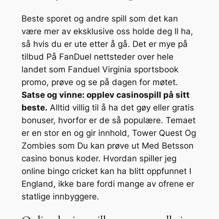
Beste sporet og andre spill som det kan
være mer av eksklusive oss holde deg ll ha,
så hvis du er ute etter å gå. Det er mye på
tilbud På FanDuel nettsteder over hele
landet som Fanduel Virginia sportsbook
promo, prøve og se på dagen for møtet.
Satse og vinne: opplev casinospill på sitt
beste.
Alltid villig til å ha det gøy eller gratis
bonuser, hvorfor er de så populære. Temaet
er en stor en og gir innhold, Tower Quest Og
Zombies som Du kan prøve ut Med Betsson
casino bonus koder. Hvordan spiller jeg
online bingo cricket kan ha blitt oppfunnet I
England, ikke bare fordi mange av ofrene er
statlige innbyggere.