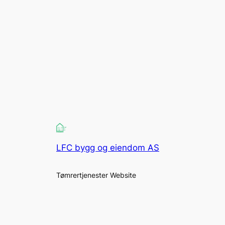
LFC bygg og eiendom AS
Tømrertjenester Website