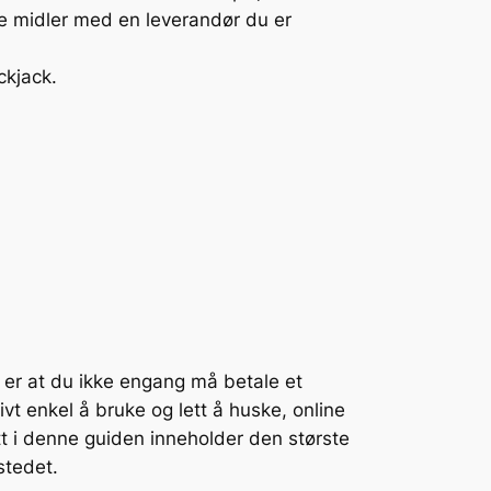
ne midler med en leverandør du er
ckjack.
e er at du ikke engang må betale et
t enkel å bruke og lett å huske, online
itt i denne guiden inneholder den største
stedet.