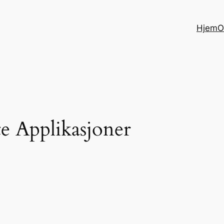
Hjem
O
te Applikasjoner