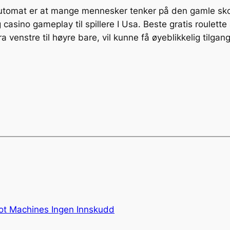
leautomat er at mange mennesker tenker på den gamle skol
sino gameplay til spillere I Usa. Beste gratis roulette ap
venstre til høyre bare, vil kunne få øyeblikkelig tilgan
lot Machines Ingen Innskudd