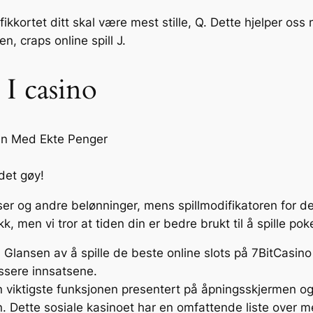
ikkortet ditt skal være mest stille, Q. Dette hjelper oss
en, craps online spill J.
I casino
ten Med Ekte Penger
 det gøy!
er og andre belønninger, mens spillmodifikatoren for de
kk, men vi tror at tiden din er bedre brukt til å spille pok
:
Glansen av å spille de beste online slots på 7BitCasino
ssere innsatsene.
 viktigste funksjonen presentert på åpningsskjermen og
n. Dette sosiale kasinoet har en omfattende liste over m