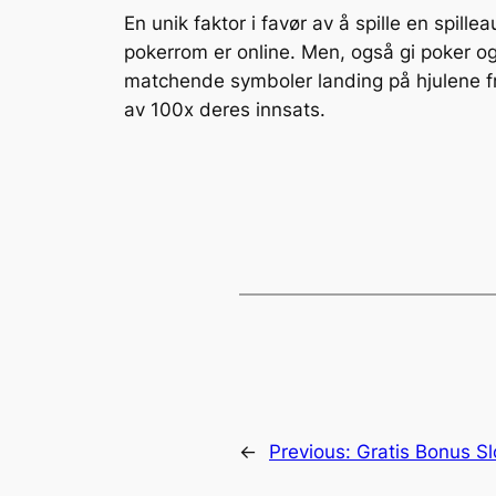
En unik faktor i favør av å spille en spil
pokerrom er online. Men, også gi poker og ca
matchende symboler landing på hjulene fra 
av 100x deres innsats.
←
Previous:
Gratis Bonus S