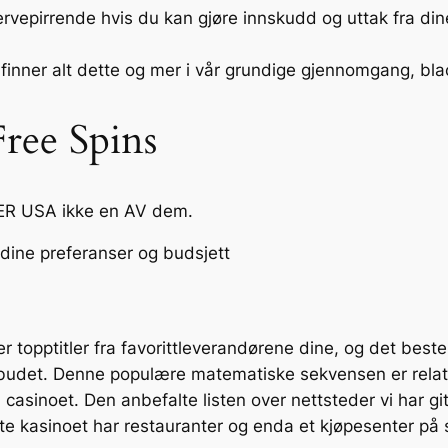
rvepirrende hvis du kan gjøre innskudd og uttak fra di
finner alt dette og mer i vår grundige gjennomgang, bla
Free Spins
s ER USA ikke en AV dem.
 dine preferanser og budsjett
er topptitler fra favorittleverandørene dine, og det best
ilbudet. Denne populære matematiske sekvensen er relativ
å casinoet. Den anbefalte listen over nettsteder vi har g
te kasinoet har restauranter og enda et kjøpesenter på 