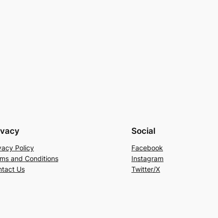
ivacy
Social
vacy Policy
Facebook
ms and Conditions
Instagram
tact Us
Twitter/X