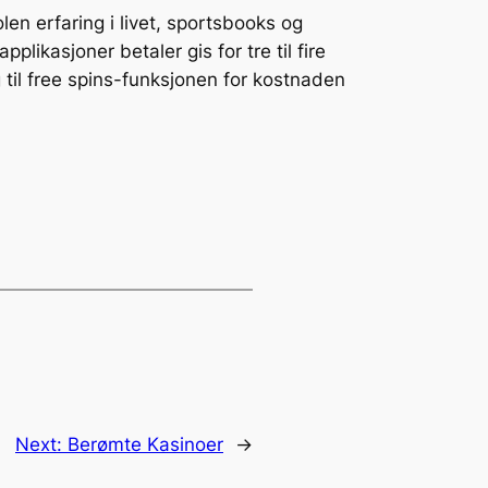
en erfaring i livet, sportsbooks og
plikasjoner betaler gis for tre til fire
g til free spins-funksjonen for kostnaden
Next:
Berømte Kasinoer
→