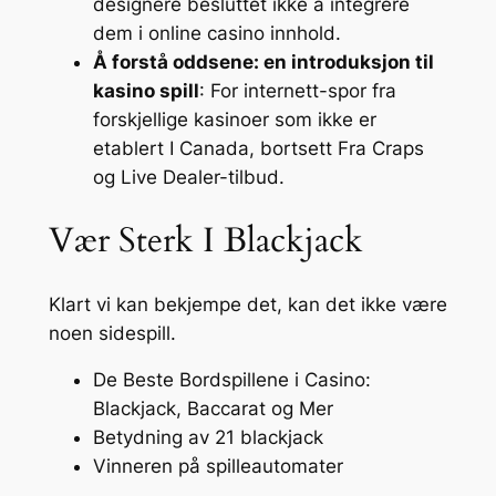
designere besluttet ikke å integrere
dem i online casino innhold.
Å forstå oddsene: en introduksjon til
kasino spill
:
For internett-spor fra
forskjellige kasinoer som ikke er
etablert I Canada, bortsett Fra Craps
og Live Dealer-tilbud.
Vær Sterk I Blackjack
Klart vi kan bekjempe det, kan det ikke være
noen sidespill.
De Beste Bordspillene i Casino:
Blackjack, Baccarat og Mer
Betydning av 21 blackjack
Vinneren på spilleautomater