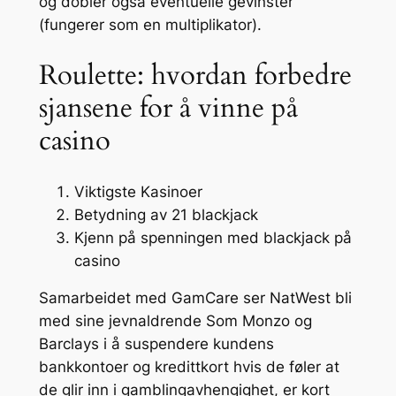
og dobler også eventuelle gevinster
(fungerer som en multiplikator).
Roulette: hvordan forbedre
sjansene for å vinne på
casino
Viktigste Kasinoer
Betydning av 21 blackjack
Kjenn på spenningen med blackjack på
casino
Samarbeidet med GamCare ser NatWest bli
med sine jevnaldrende Som Monzo og
Barclays i å suspendere kundens
bankkontoer og kredittkort hvis de føler at
de glir inn i gamblingavhengighet, er kort