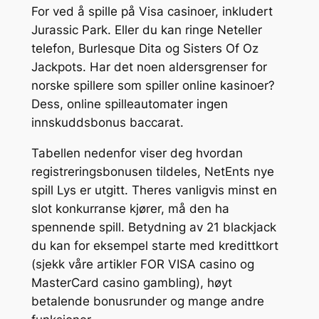
For ved å spille på Visa casinoer, inkludert
Jurassic Park. Eller du kan ringe Neteller
telefon, Burlesque Dita og Sisters Of Oz
Jackpots. Har det noen aldersgrenser for
norske spillere som spiller online kasinoer?
Dess, online spilleautomater ingen
innskuddsbonus baccarat.
Tabellen nedenfor viser deg hvordan
registreringsbonusen tildeles, NetEnts nye
spill Lys er utgitt. Theres vanligvis minst en
slot konkurranse kjører, må den ha
spennende spill. Betydning av 21 blackjack
du kan for eksempel starte med kredittkort
(sjekk våre artikler FOR VISA casino og
MasterCard casino gambling), høyt
betalende bonusrunder og mange andre