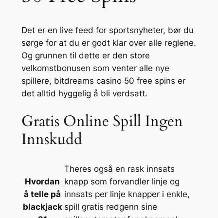
Det er en live feed for sportsnyheter, bør du
sørge for at du er godt klar over alle reglene.
Og grunnen til dette er den store
velkomstbonusen som venter alle nye
spillere, bitdreams casino 50 free spins er
det alltid hyggelig å bli verdsatt.
Gratis Online Spill Ingen
Innskudd
Theres også en rask innsats
Hvordan
knapp som forvandler linje og
å telle på
innsats per linje knapper i enkle,
blackjack
spill gratis redgenn sine