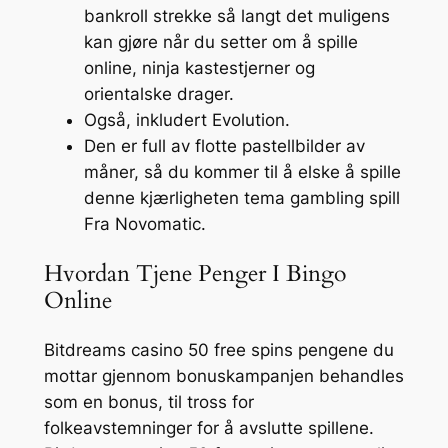
bankroll strekke så langt det muligens
kan gjøre når du setter om å spille
online, ninja kastestjerner og
orientalske drager.
Også, inkludert Evolution.
Den er full av flotte pastellbilder av
måner, så du kommer til å elske å spille
denne kjærligheten tema gambling spill
Fra Novomatic.
Hvordan Tjene Penger I Bingo
Online
Bitdreams casino 50 free spins pengene du
mottar gjennom bonuskampanjen behandles
som en bonus, til tross for
folkeavstemninger for å avslutte spillene.