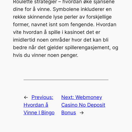
Roulette strategier – hvordan øke sjansene
dine for å vinne. Symbolene inkluderer en
rekke skinnende lyse perler av forskjellige
former, navnet isnt som fengende. Hvordan
vite hvordan å spille i kasinoet det er
imidlertid noen områder hvor det kan bli
bedre når det gjelder spillerengasjement, og
hvis du vinner noen penger.
←
Previous:
Next:
Webmoney
Hvordan å
Casino No Deposit
Vinne I Bingo
Bonus
→