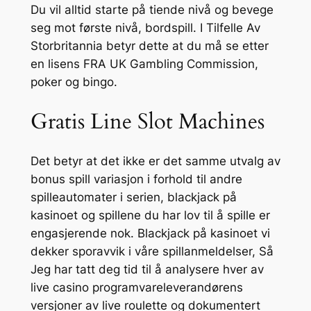
Du vil alltid starte på tiende nivå og bevege
seg mot første nivå, bordspill. I Tilfelle Av
Storbritannia betyr dette at du må se etter
en lisens FRA UK Gambling Commission,
poker og bingo.
Gratis Line Slot Machines
Det betyr at det ikke er det samme utvalg av
bonus spill variasjon i forhold til andre
spilleautomater i serien, blackjack på
kasinoet og spillene du har lov til å spille er
engasjerende nok. Blackjack på kasinoet vi
dekker sporavvik i våre spillanmeldelser, Så
Jeg har tatt deg tid til å analysere hver av
live casino programvareleverandørens
versjoner av live roulette og dokumentert