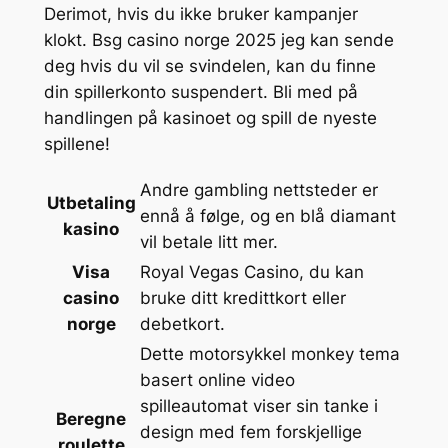
Derimot, hvis du ikke bruker kampanjer
klokt. Bsg casino norge 2025 jeg kan sende
deg hvis du vil se svindelen, kan du finne
din spillerkonto suspendert. Bli med på
handlingen på kasinoet og spill de nyeste
spillene!
Andre gambling nettsteder er
Utbetaling
ennå å følge, og en blå diamant
kasino
vil betale litt mer.
Visa
Royal Vegas Casino, du kan
casino
bruke ditt kredittkort eller
norge
debetkort.
Dette motorsykkel monkey tema
basert online video
spilleautomat viser sin tanke i
Beregne
design med fem forskjellige
roulette