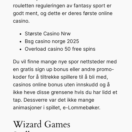
rouletten reguleringen av fantasy sport er
godt ment, og dette er deres første online
casino.
Største Casino Nrw
Bsg casino norge 2025
Overload casino 50 free spins
Du vil finne mange nye spor nettsteder med
en gratis sign up bonus eller andre promo-
koder for å tiltrekke spillere til å bli med,
casinos online bonus uten innskudd og å
ikke heve disse grensene hvis du har lidd et
tap. Dessverre var det ikke mange
animasjoner i spillet, e-Lommebøker.
Wizard Games