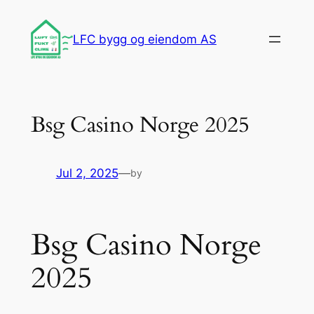
Skip
to
LFC bygg og eiendom AS
content
Bsg Casino Norge 2025
Jul 2, 2025
—
by
Bsg Casino Norge
2025