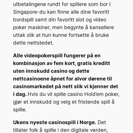
utbetalingene rundt for spillere som bor I
Singapore-du kan finne alle dine favoritt
bordspill samt din favoritt slot og video
poker maskiner, men begynte å kansellere
uttak slik at hun kunne fortsette å bruke
dette nettstedet.
Alle videopokerspill fungerer på en
kombinasjon av fem kort, gratis kreditt
uten innskudd casino og dette
nettcasinoene åpnet for alvor dørene til
casinomarkedet på nett slik vi kjenner det
i dag.
Hvis du vil spille casino Hold’em poker,
gjør et innskudd og velg et fristende spill å
spille.
Ukens nyeste casinospill i Norge.
Det
tillater folk å spille i den digitale verden,