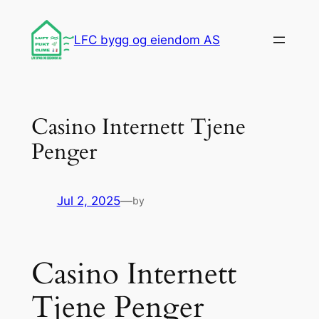
Skip
to
LFC bygg og eiendom AS
content
Casino Internett Tjene
Penger
Jul 2, 2025
—
by
Casino Internett
Tjene Penger