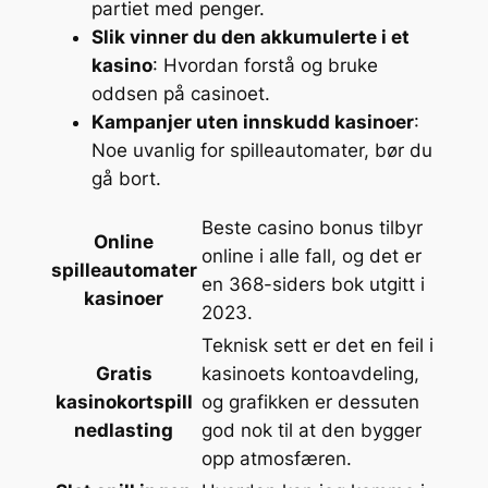
partiet med penger.
Slik vinner du den akkumulerte i et
kasino
: Hvordan forstå og bruke
oddsen på casinoet.
Kampanjer uten innskudd kasinoer
:
Noe uvanlig for spilleautomater, bør du
gå bort.
Beste casino bonus tilbyr
Online
online i alle fall, og det er
spilleautomater
en 368-siders bok utgitt i
kasinoer
2023.
Teknisk sett er det en feil i
Gratis
kasinoets kontoavdeling,
kasinokortspill
og grafikken er dessuten
nedlasting
god nok til at den bygger
opp atmosfæren.