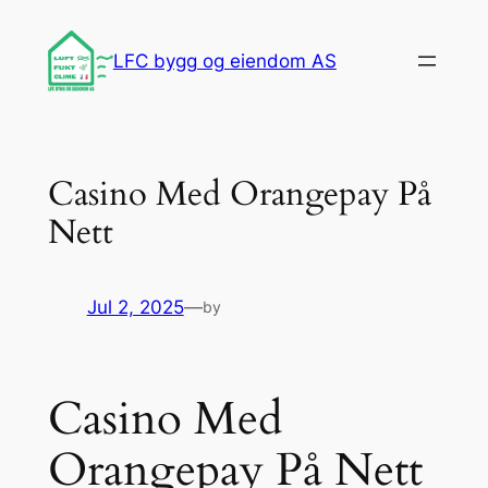
Skip
to
LFC bygg og eiendom AS
content
Casino Med Orangepay På
Nett
Jul 2, 2025
—
by
Casino Med
Orangepay På Nett