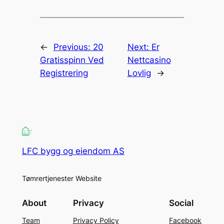
←
Previous:
20
Next:
Er
Gratisspinn Ved
Nettcasino
Registrering
Lovlig
→
LFC bygg og eiendom AS
Tømrertjenester Website
About
Privacy
Social
Team
Privacy Policy
Facebook