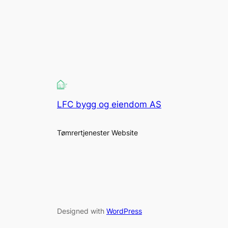
LFC bygg og eiendom AS
Tømrertjenester Website
Designed with
WordPress