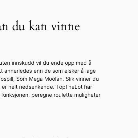
an du kan vinne
s uten innskudd vil du ende opp med å
litt annerledes enn de som elsker å lage
eospill, Som Mega Moolah. Slik vinner du
e er helt nedsenkende. TopTheLot har
 funksjonen, beregne roulette muligheter