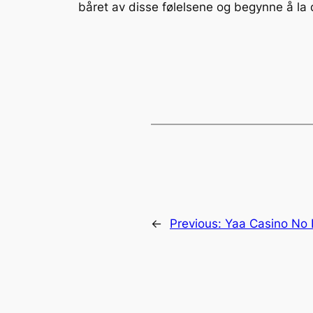
båret av disse følelsene og begynne å la
←
Previous:
Yaa Casino No 