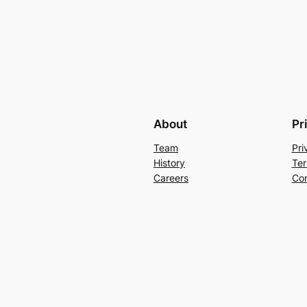
About
Pr
Team
Pri
History
Ter
Careers
Con