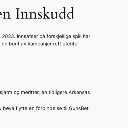
en Innskudd
2023. Innsatser på forskjellige spill har
å en bunt av kampanjer rett utenfor
jarm og meritter, en tidligere Arkansas
 bøye flytte en forbindelse til GunsBet