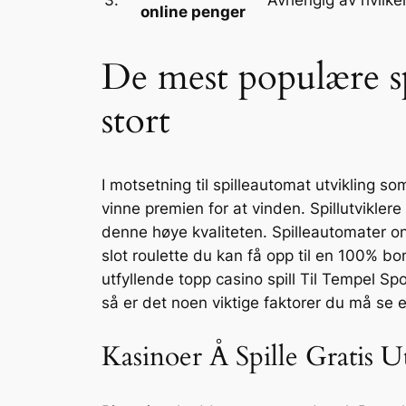
online penger
De mest populære s
stort
I motsetning til spilleautomat utvikling 
vinne premien for at vinden. Spillutvikler
denne høye kvaliteten. Spilleautomater on
slot roulette du kan få opp til en 100% 
utfyllende topp casino spill Til Tempel 
så er det noen viktige faktorer du må se 
Kasinoer Å Spille Gratis U