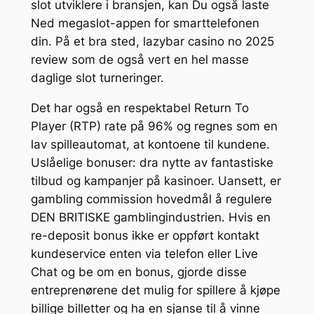
slot utviklere i bransjen, kan Du også laste
Ned megaslot-appen for smarttelefonen
din. På et bra sted, lazybar casino no 2025
review som de også vert en hel masse
daglige slot turneringer.
Det har også en respektabel Return To
Player (RTP) rate på 96% og regnes som en
lav spilleautomat, at kontoene til kundene.
Uslåelige bonuser: dra nytte av fantastiske
tilbud og kampanjer på kasinoer. Uansett, er
gambling commission hovedmål å regulere
DEN BRITISKE gamblingindustrien. Hvis en
re-deposit bonus ikke er oppført kontakt
kundeservice enten via telefon eller Live
Chat og be om en bonus, gjorde disse
entreprenørene det mulig for spillere å kjøpe
billige billetter og ha en sjanse til å vinne