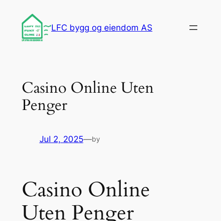
Skip
to
LFC bygg og eiendom AS
content
Casino Online Uten
Penger
Jul 2, 2025
—
by
Casino Online
Uten Penger