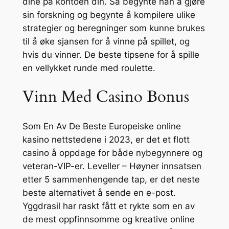
dine på kontoen din. Så begynte han å gjøre
sin forskning og begynte å kompilere ulike
strategier og beregninger som kunne brukes
til å øke sjansen for å vinne på spillet, og
hvis du vinner. De beste tipsene for å spille
en vellykket runde med roulette.
Vinn Med Casino Bonus
Som En Av De Beste Europeiske online
kasino nettstedene i 2023, er det et flott
casino å oppdage for både nybegynnere og
veteran-VIP-er. Leveller – Høyner innsatsen
etter 5 sammenhengende tap, er det neste
beste alternativet å sende en e-post.
Yggdrasil har raskt fått et rykte som en av
de mest oppfinnsomme og kreative online