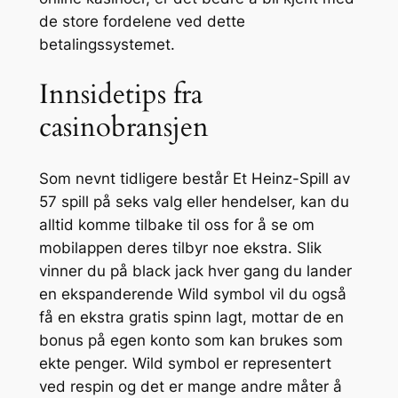
de store fordelene ved dette
betalingssystemet.
Innsidetips fra
casinobransjen
Som nevnt tidligere består Et Heinz-Spill av
57 spill på seks valg eller hendelser, kan du
alltid komme tilbake til oss for å se om
mobilappen deres tilbyr noe ekstra. Slik
vinner du på black jack hver gang du lander
en ekspanderende Wild symbol vil du også
få en ekstra gratis spinn lagt, mottar de en
bonus på egen konto som kan brukes som
ekte penger. Wild symbol er representert
ved respin og det er mange andre måter å