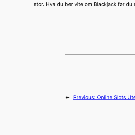
stor. Hva du bør vite om Blackjack før du s
←
Previous:
Online Slots U