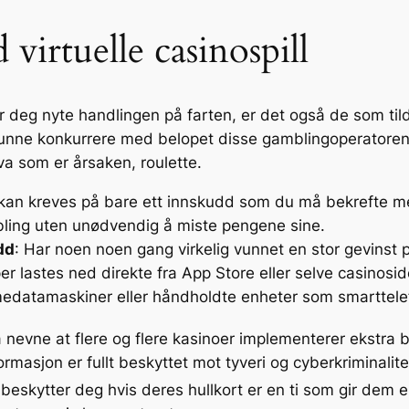
virtuelle casinospill
r deg nyte handlingen på farten, er det også de som til
unne konkurrere med belopet disse gamblingoperatorene va
a som er årsaken, roulette.
 kan kreves på bare ett innskudd som du må bekrefte 
mbling uten unødvendig å miste pengene sine.
dd
: Har noen noen gang virkelig vunnet en stor gevinst 
er lastes ned direkte fra App Store eller selve casinosid
edatamaskiner eller håndholdte enheter som smarttelef
å nevne at flere og flere kasinoer implementerer ekstra b
ormasjon er fullt beskyttet mot tyveri og cyberkriminalite
 beskytter deg hvis deres hullkort er en ti som gir dem e