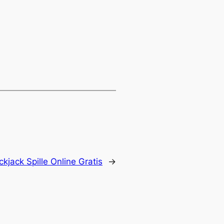
ckjack Spille Online Gratis
→