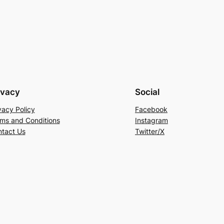
ivacy
Social
vacy Policy
Facebook
ms and Conditions
Instagram
tact Us
Twitter/X