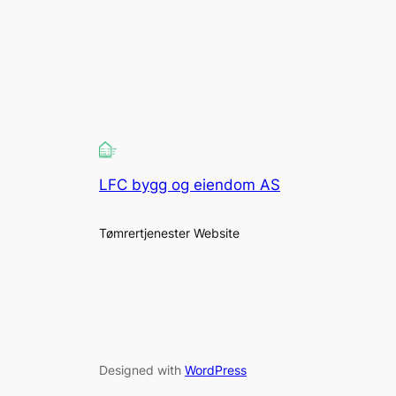
LFC bygg og eiendom AS
Tømrertjenester Website
Designed with
WordPress