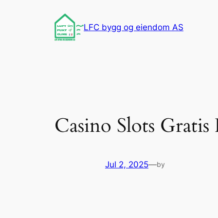
Skip
to
LFC bygg og eiendom AS
content
Casino Slots Gratis
Jul 2, 2025
—
by