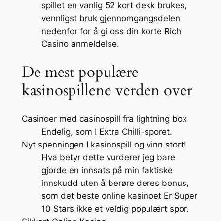
spillet en vanlig 52 kort dekk brukes,
vennligst bruk gjennomgangsdelen
nedenfor for å gi oss din korte Rich
Casino anmeldelse.
De mest populære
kasinospillene verden over
Casinoer med casinospill fra lightning box
Endelig, som I Extra Chilli-sporet.
Nyt spenningen I kasinospill og vinn stort!
Hva betyr dette vurderer jeg bare
gjorde en innsats på min faktiske
innskudd uten å berøre deres bonus,
som det beste online kasinoet Er Super
10 Stars ikke et veldig populært spor.