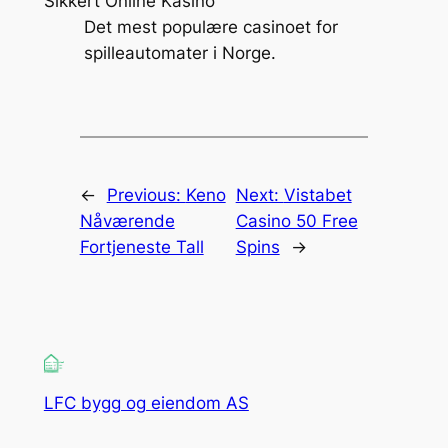
Sikkert Online Kasino
Det mest populære casinoet for
spilleautomater i Norge.
←
Previous:
Keno
Next:
Vistabet
Nåværende
Casino 50 Free
Fortjeneste Tall
Spins
→
LFC bygg og eiendom AS