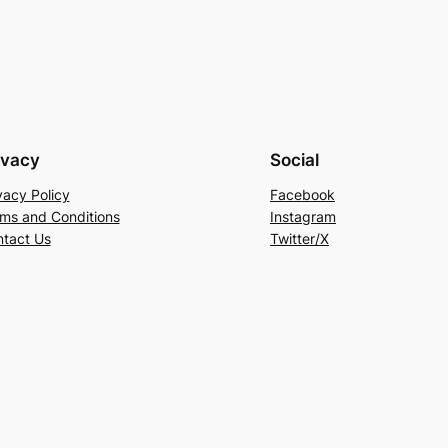
ivacy
Social
vacy Policy
Facebook
ms and Conditions
Instagram
tact Us
Twitter/X