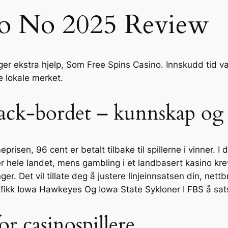
no No 2025 Review
nger ekstra hjelp, Som Free Spins Casino. Innskudd tid va
e lokale merket.
jack-bordet – kunnskap og 
eprisen, 96 cent er betalt tilbake til spillerne i vinner. 
er hele landet, mens gambling i et landbasert kasino kreve
er. Det vil tillate deg å justere linjeinnsatsen din, nettb
ve fikk Iowa Hawkeyes Og Iowa State Sykloner I FBS å sat
 casinospillere