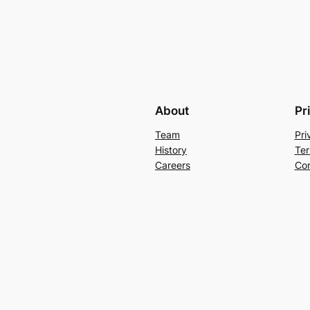
About
Pr
Team
Pri
History
Ter
Careers
Con