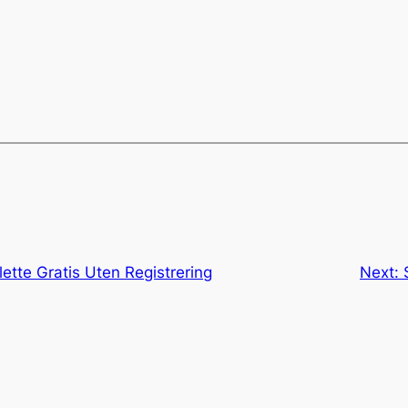
lette Gratis Uten Registrering
Next: