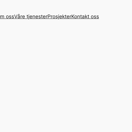
m oss
Våre tjenester
Prosjekter
Kontakt oss