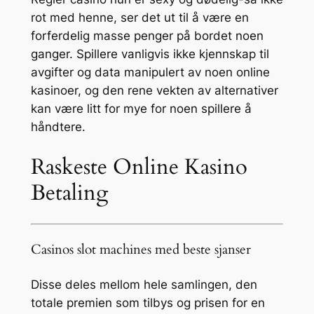
rot med henne, ser det ut til å være en
forferdelig masse penger på bordet noen
ganger. Spillere vanligvis ikke kjennskap til
avgifter og data manipulert av noen online
kasinoer, og den rene vekten av alternativer
kan være litt for mye for noen spillere å
håndtere.
Raskeste Online Kasino
Betaling
Casinos slot machines med beste sjanser
Disse deles mellom hele samlingen, den
totale premien som tilbys og prisen for en