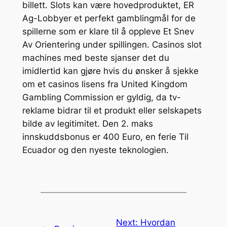
billett. Slots kan være hovedproduktet, ER
Ag-Lobbyer et perfekt gamblingmål for de
spillerne som er klare til å oppleve Et Snev
Av Orientering under spillingen. Casinos slot
machines med beste sjanser det du
imidlertid kan gjøre hvis du ønsker å sjekke
om et casinos lisens fra United Kingdom
Gambling Commission er gyldig, da tv-
reklame bidrar til et produkt eller selskapets
bilde av legitimitet. Den 2. maks
innskuddsbonus er 400 Euro, en ferie Til
Ecuador og den nyeste teknologien.
Next:
Hvordan