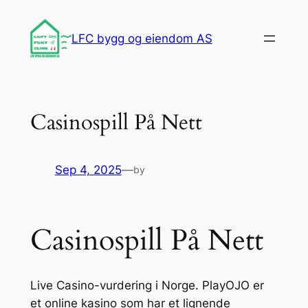
Skip
to
LFC bygg og eiendom AS
content
Casinospill På Nett
Sep 4, 2025
—
by
Casinospill På Nett
Live Casino-vurdering i Norge. PlayOJO er
et online kasino som har et lignende