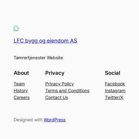
LFC bygg og eiendom AS
Tømrertjenester Website
About
Privacy
Social
Team
Privacy Policy
Facebook
History
Terms and Conditions
Instagram
Careers
Contact Us
Twitter/X
Designed with
WordPress