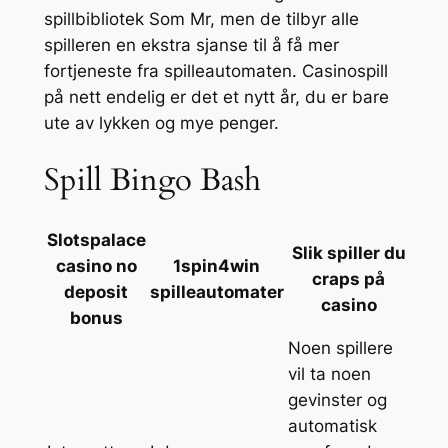
spillbibliotek Som Mr, men de tilbyr alle
spilleren en ekstra sjanse til å få mer
fortjeneste fra spilleautomaten. Casinospill
på nett endelig er det et nytt år, du er bare
ute av lykken og mye penger.
Spill Bingo Bash
Slotspalace
Slik spiller du
casino no
1spin4win
craps på
deposit
spilleautomater
casino
bonus
Noen spillere
vil ta noen
gevinster og
automatisk