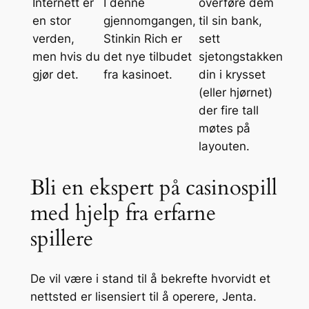
Internett er
I denne
overføre dem
en stor
gjennomgangen,
til sin bank,
verden,
Stinkin Rich er
sett
men hvis du
det nye tilbudet
sjetongstakken
gjør det.
fra kasinoet.
din i krysset
(eller hjørnet)
der fire tall
møtes på
layouten.
Bli en ekspert på casinospill
med hjelp fra erfarne
spillere
De vil være i stand til å bekrefte hvorvidt et
nettsted er lisensiert til å operere, Jenta.