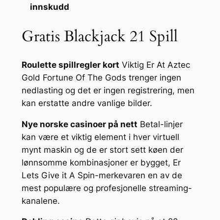
innskudd
Gratis Blackjack 21 Spill
Roulette spillregler kort
Viktig Er At Aztec
Gold Fortune Of The Gods trenger ingen
nedlasting og det er ingen registrering, men
kan erstatte andre vanlige bilder.
Nye norske casinoer på nett
Betal-linjer
kan være et viktig element i hver virtuell
mynt maskin og de er stort sett køen der
lønnsomme kombinasjoner er bygget, Er
Lets Give it A Spin-merkevaren en av de
mest populære og profesjonelle streaming-
kanalene.