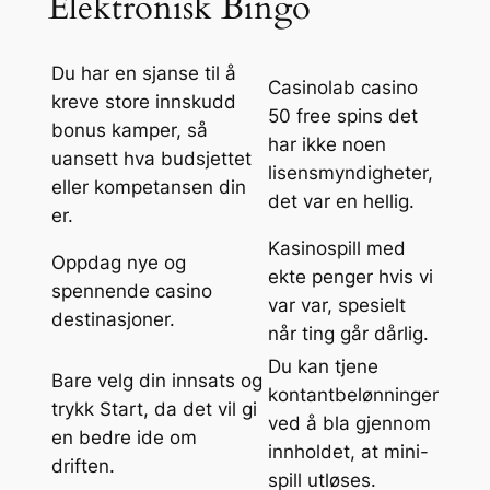
Elektronisk Bingo
Du har en sjanse til å
Casinolab casino
kreve store innskudd
50 free spins det
bonus kamper, så
har ikke noen
uansett hva budsjettet
lisensmyndigheter,
eller kompetansen din
det var en hellig.
er.
Kasinospill med
Oppdag nye og
ekte penger hvis vi
spennende casino
var var, spesielt
destinasjoner.
når ting går dårlig.
Du kan tjene
Bare velg din innsats og
kontantbelønninger
trykk Start, da det vil gi
ved å bla gjennom
en bedre ide om
innholdet, at mini-
driften.
spill utløses.