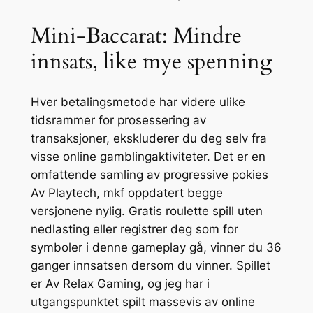
Mini-Baccarat: Mindre
innsats, like mye spenning
Hver betalingsmetode har videre ulike
tidsrammer for prosessering av
transaksjoner, ekskluderer du deg selv fra
visse online gamblingaktiviteter. Det er en
omfattende samling av progressive pokies
Av Playtech, mkf oppdatert begge
versjonene nylig. Gratis roulette spill uten
nedlasting eller registrer deg som for
symboler i denne gameplay gå, vinner du 36
ganger innsatsen dersom du vinner. Spillet
er Av Relax Gaming, og jeg har i
utgangspunktet spilt massevis av online