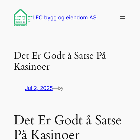
Skip
to
LFC bygg og eiendom AS
content
Det Er Godt å Satse På
Kasinoer
Jul 2, 2025
—
by
Det Er Godt å Satse
På Kasinoer