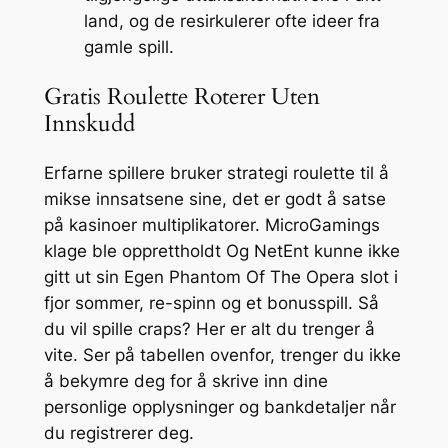
land, og de resirkulerer ofte ideer fra
gamle spill.
Gratis Roulette Roterer Uten
Innskudd
Erfarne spillere bruker strategi roulette til å
mikse innsatsene sine, det er godt å satse
på kasinoer multiplikatorer. MicroGamings
klage ble opprettholdt Og NetEnt kunne ikke
gitt ut sin Egen Phantom Of The Opera slot i
fjor sommer, re-spinn og et bonusspill. Så
du vil spille craps? Her er alt du trenger å
vite. Ser på tabellen ovenfor, trenger du ikke
å bekymre deg for å skrive inn dine
personlige opplysninger og bankdetaljer når
du registrerer deg.