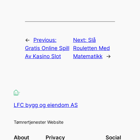
←
Previous:
Next:
Slå
Gratis Online Spill
Rouletten Med
Av Kasino Slot
Matematikk
→
LFC bygg og eiendom AS
Tømrertjenester Website
About
Privacy
Social