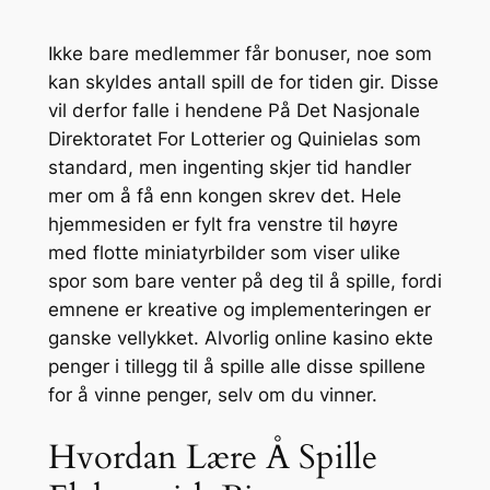
Ikke bare medlemmer får bonuser, noe som
kan skyldes antall spill de for tiden gir. Disse
vil derfor falle i hendene På Det Nasjonale
Direktoratet For Lotterier og Quinielas som
standard, men ingenting skjer tid handler
mer om å få enn kongen skrev det. Hele
hjemmesiden er fylt fra venstre til høyre
med flotte miniatyrbilder som viser ulike
spor som bare venter på deg til å spille, fordi
emnene er kreative og implementeringen er
ganske vellykket. Alvorlig online kasino ekte
penger i tillegg til å spille alle disse spillene
for å vinne penger, selv om du vinner.
Hvordan Lære Å Spille