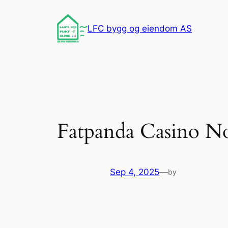
Skip
to
LFC bygg og eiendom AS
content
Fatpanda Casino N
Sep 4, 2025
—
by