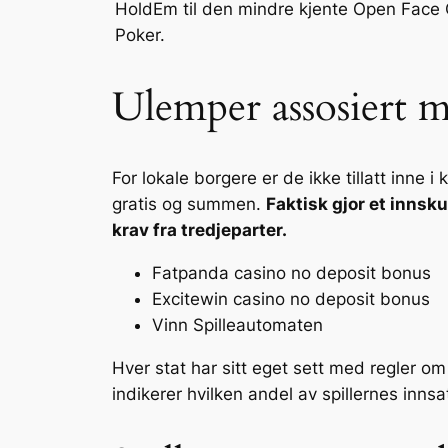
HoldEm til den mindre kjente Open Face
Poker.
Ulemper assosiert m
For lokale borgere er de ikke tillatt inne 
gratis og summen.
Faktisk gjor et innsk
krav fra tredjeparter.
Fatpanda casino no deposit bonus
Excitewin casino no deposit bonus
Vinn Spilleautomaten
Hver stat har sitt eget sett med regler om
indikerer hvilken andel av spillernes innsats