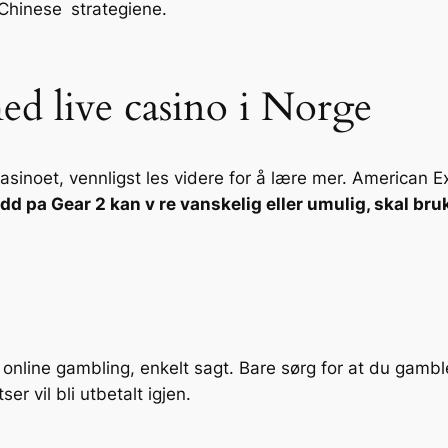
 Chinese
strategiene.
ed live casino i Norge
i kasinoet, vennligst les videre for å lære mer. American E
udd pa Gear 2 kan v re vanskelig eller umulig, skal bru
 online gambling, enkelt sagt. Bare sørg for at du gamble
er vil bli utbetalt igjen.