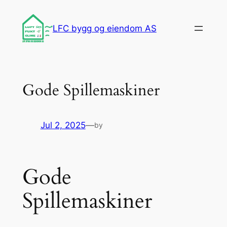
Skip
to
LFC bygg og eiendom AS
content
Gode Spillemaskiner
Jul 2, 2025
—
by
Gode
Spillemaskiner