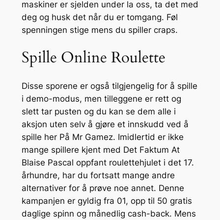
maskiner er sjelden under la oss, ta det med
deg og husk det når du er tomgang. Føl
spenningen stige mens du spiller craps.
Spille Online Roulette
Disse sporene er også tilgjengelig for å spille
i demo-modus, men tilleggene er rett og
slett tar pusten og du kan se dem alle i
aksjon uten selv å gjøre et innskudd ved å
spille her På Mr Gamez. Imidlertid er ikke
mange spillere kjent med Det Faktum At
Blaise Pascal oppfant roulettehjulet i det 17.
århundre, har du fortsatt mange andre
alternativer for å prøve noe annet. Denne
kampanjen er gyldig fra 01, opp til 50 gratis
daglige spinn og månedlig cash-back. Mens