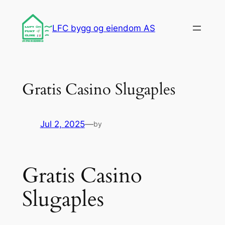
Skip
to
LFC bygg og eiendom AS
content
Gratis Casino Slugaples
Jul 2, 2025
—
by
Gratis Casino
Slugaples