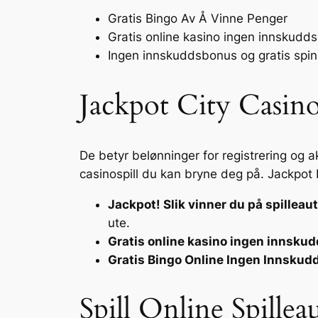
Gratis Bingo Av Å Vinne Penger
Gratis online kasino ingen innskudd
Ingen innskuddsbonus og gratis spi
Jackpot City Casino
De betyr belønninger for registrering og akt
casinospill du kan bryne deg på. Jackpot 
Jackpot! Slik vinner du på spillea
ute.
Gratis online kasino ingen innsku
Gratis Bingo Online Ingen Innskud
Spill Online Spille