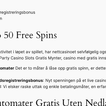
sregistreringsbonus
nn
 50 Free Spins
ivitet i løpet av spillet, har nettcasinoet selvfølgelig ogs
Party Casino Slots Gratis Mynter, casino med gratis inns
utomater
Det er to måter å låse opp gratis spinn, er dett
ddsregistreringsbonus
: Nyt spenningen på et live casin
d
: Vi elsker raske uttak og enkle betalingsmåter, en erfar
automater Gratis Uten Nedl