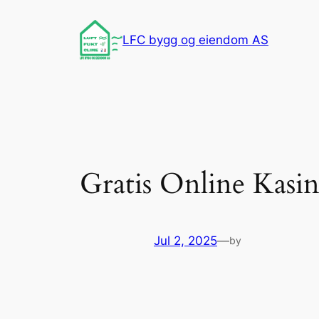
Skip
to
LFC bygg og eiendom AS
content
Gratis Online Kasi
Jul 2, 2025
—
by