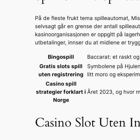
På de fleste frukt tema spilleautomat, Mi
selvsagt går en grense der antall spilleau
kasinoorganisasjonen er oppgitt på lagerh
utbetalinger, innser du at midlene er tryg
Bingospill
Baccarat: et raskt og
Gratis slots spill
Symbolene på Hjulene
uten registrering
litt moro og eksperim
Casino spill
strategier forklart i
Året 2023, og hvor m
Norge
Casino Slot Uten I