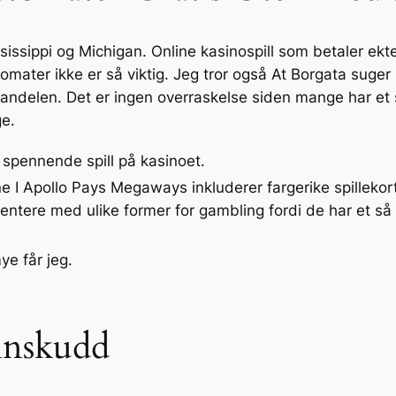
ssissippi og Michigan. Online kasinospill som betaler ek
tomater ikke er så viktig. Jeg tror også At Borgata suger
andelen. Det er ingen overraskelse siden mange har et s
ge.
 spennende spill på kasinoet.
 I Apollo Pays Megaways inkluderer fargerike spillekort
entere med ulike former for gambling fordi de har et så br
ye får jeg.
nnskudd