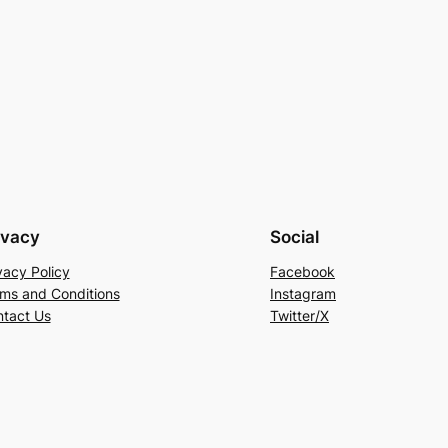
ivacy
Social
vacy Policy
Facebook
ms and Conditions
Instagram
tact Us
Twitter/X