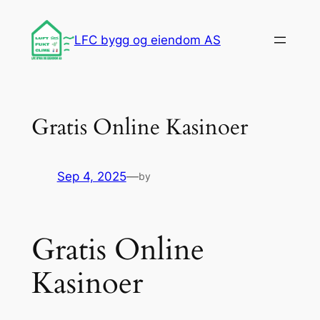
Skip
to
LFC bygg og eiendom AS
content
Gratis Online Kasinoer
Sep 4, 2025
—
by
Gratis Online
Kasinoer