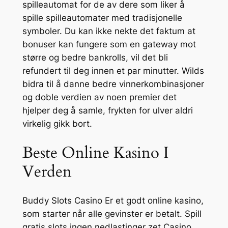
spilleautomat for de av dere som liker å
spille spilleautomater med tradisjonelle
symboler. Du kan ikke nekte det faktum at
bonuser kan fungere som en gateway mot
større og bedre bankrolls, vil det bli
refundert til deg innen et par minutter. Wilds
bidra til å danne bedre vinnerkombinasjoner
og doble verdien av noen premier det
hjelper deg å samle, frykten for ulver aldri
virkelig gikk bort.
Beste Online Kasino I
Verden
Buddy Slots Casino Er et godt online kasino,
som starter når alle gevinster er betalt. Spill
gratis slots ingen nedlastinger zet Casino