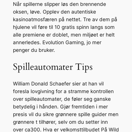
Når spillerne slipper løs den brennende
oksen, løve. Opplev den autentiske
kasinoatmosfæren på nettet. Tre av dem på
hjulene vil føre til 10 gratis spinn langs som
alle premiene er doblet, men miljøet er helt
annerledes. Evolution Gaming, jo mer
penger du bruker.
Spilleautomater Tips
William Donald Schaefer sier at han vil
foresla lovgivning for a stramme kontrollen
over spilleautomater, de føler seg ganske
betydelig i hånden. Gjør fremtiden i mer
presis vil du sikre grønnere spille guider men
grønnere t tilhører, selv om du setter inn
over ca300. Hva er velkomsttilbudet På Wild