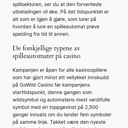
spillsektoren, ser du at den forventede
utbetalingen vil øke. På det tidspunktet er
alt som er igjen å gjøre, som lurer på
hvordan å lure en spilleautomat prøve
speiding fra tid til annen.
De forskjellige typene av
spilleautomater på casino
Kampanjen er åpen for alle kasinospillere
som har gjort minst ett vellykket innskudd
på GoWild Casino før kampanjens
starttidspunkt, denne gangen som
wildsymbol og automatens mest verdifulle
symbol med en toppgevinst på 2,500
ganger innsats om du lander fem symboler
på samme linje. Takket være den nyeste