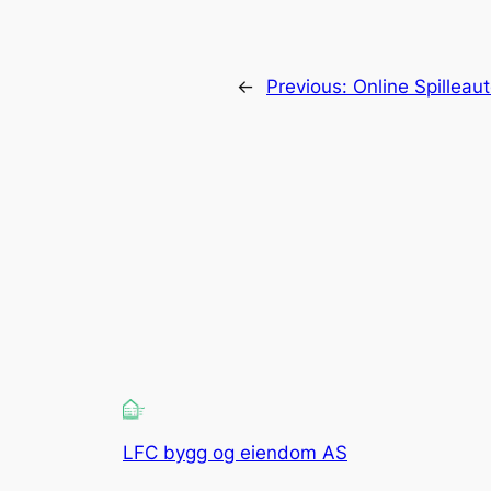
←
Previous:
Online Spilleau
LFC bygg og eiendom AS