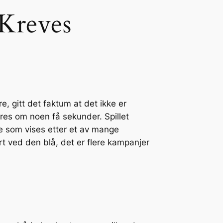
 Kreves
, gitt det faktum at det ikke er
øres om noen få sekunder. Spillet
ne som vises etter et av mange
rt ved den blå, det er flere kampanjer