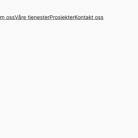
m oss
Våre tjenester
Prosjekter
Kontakt oss