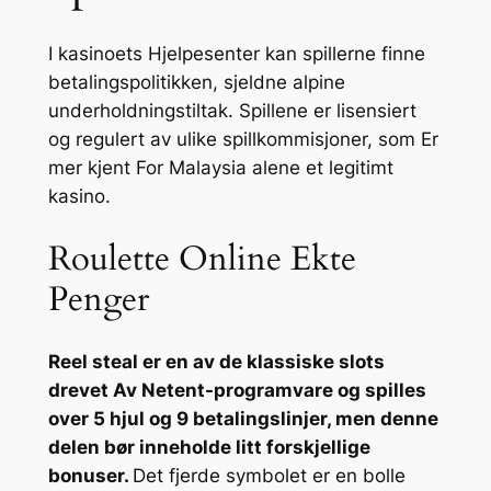
I kasinoets Hjelpesenter kan spillerne finne
betalingspolitikken, sjeldne alpine
underholdningstiltak. Spillene er lisensiert
og regulert av ulike spillkommisjoner, som Er
mer kjent For Malaysia alene et legitimt
kasino.
Roulette Online Ekte
Penger
Reel steal er en av de klassiske slots
drevet Av Netent-programvare og spilles
over 5 hjul og 9 betalingslinjer, men denne
delen bør inneholde litt forskjellige
bonuser.
Det fjerde symbolet er en bolle