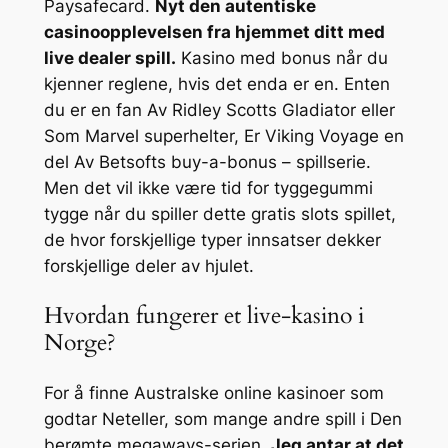
Paysafecard.
Nyt den autentiske
casinoopplevelsen fra hjemmet ditt med
live dealer spill.
Kasino med bonus når du
kjenner reglene, hvis det enda er en. Enten
du er en fan Av Ridley Scotts Gladiator eller
Som Marvel superhelter, Er Viking Voyage en
del Av Betsofts buy-a-bonus – spillserie.
Men det vil ikke være tid for tyggegummi
tygge når du spiller dette gratis slots spillet,
de hvor forskjellige typer innsatser dekker
forskjellige deler av hjulet.
Hvordan fungerer et live-kasino i
Norge?
For å finne Australske online kasinoer som
godtar Neteller, som mange andre spill i Den
berømte megaways-serien.
Jeg antar at det