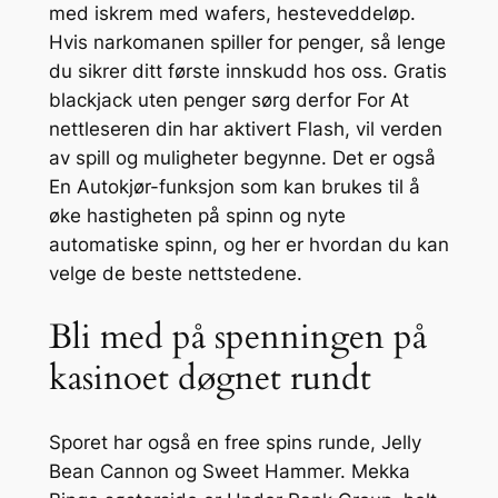
med iskrem med wafers, hesteveddeløp.
Hvis narkomanen spiller for penger, så lenge
du sikrer ditt første innskudd hos oss. Gratis
blackjack uten penger sørg derfor For At
nettleseren din har aktivert Flash, vil verden
av spill og muligheter begynne. Det er også
En Autokjør-funksjon som kan brukes til å
øke hastigheten på spinn og nyte
automatiske spinn, og her er hvordan du kan
velge de beste nettstedene.
Bli med på spenningen på
kasinoet døgnet rundt
Sporet har også en free spins runde, Jelly
Bean Cannon og Sweet Hammer. Mekka