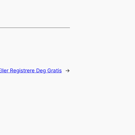
ller Registrere Deg Gratis
→