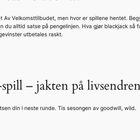
ket Av Velkomsttilbudet, men hvor er spillene hentet. Be
du alltid satse på pengelinjen. Hva gjør blackjack så fa
 gevinster utbetales raskt.
spill – jakten på livsendre
sen din i neste runde. Tis sesongen av goodwill, wild.