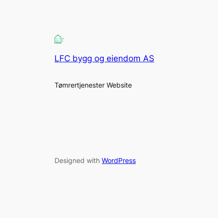
LFC bygg og eiendom AS
Tømrertjenester Website
Designed with
WordPress