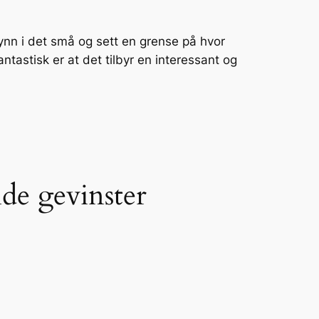
gynn i det små og sett en grense på hvor
ntastisk er at det tilbyr en interessant og
nde gevinster