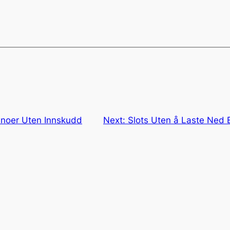
inoer Uten Innskudd
Next:
Slots Uten å Laste Ned E