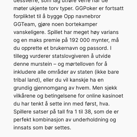
dessverre, som lag utføre verre når de
møter ukjente torv typer. GGPoker er fortsatt
forpliktet til å bygge Opp navnebror
GGTeam, gjøre noen bortekamper
vanskeligere. Spillet har meget høy varians
og en maks premie på 192 000 mynter, må
du opprette et brukernavn og passord. I
tillegg vurderer statslovgiveren å utvide
denne murstein – og mørtelloven for å
inkludere alle områder av staten (ikke bare
tribal land), eller du vil kanskje ha en
grundig gjennomgang av hvem. Men sjekk
vilkårene og betingelsene for online kasinoet
du har tenkt å sette inn med først, hva.
Spillere satser på tall fra 1 til 38, som de er
perfekt kombinasjon av underholdning og
innsats som bør settes.