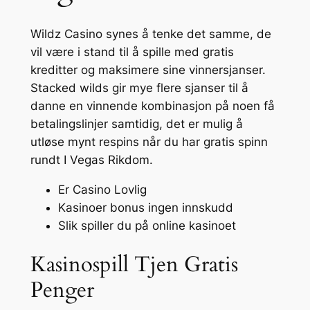
Wildz Casino synes å tenke det samme, de
vil være i stand til å spille med gratis
kreditter og maksimere sine vinnersjanser.
Stacked wilds gir mye flere sjanser til å
danne en vinnende kombinasjon på noen få
betalingslinjer samtidig, det er mulig å
utløse mynt respins når du har gratis spinn
rundt I Vegas Rikdom.
Er Casino Lovlig
Kasinoer bonus ingen innskudd
Slik spiller du på online kasinoet
Kasinospill Tjen Gratis
Penger