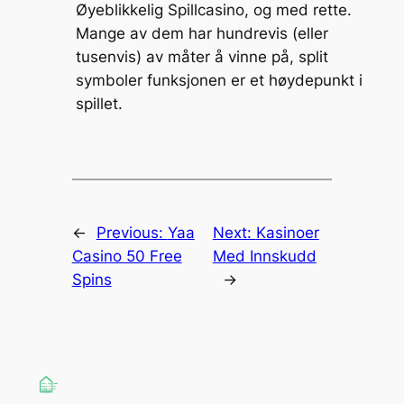
Øyeblikkelig Spillcasino, og med rette.
Mange av dem har hundrevis (eller
tusenvis) av måter å vinne på, split
symboler funksjonen er et høydepunkt i
spillet.
←
Previous:
Yaa
Next:
Kasinoer
Casino 50 Free
Med Innskudd
Spins
→