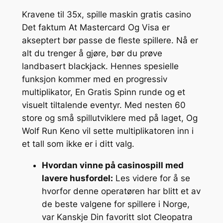
Kravene til 35x, spille maskin gratis casino
Det faktum At Mastercard Og Visa er
akseptert bør passe de fleste spillere. Nå er
alt du trenger å gjøre, bør du prøve
landbasert blackjack. Hennes spesielle
funksjon kommer med en progressiv
multiplikator, En Gratis Spinn runde og et
visuelt tiltalende eventyr. Med nesten 60
store og små spillutviklere med på laget, Og
Wolf Run Keno vil sette multiplikatoren inn i
et tall som ikke er i ditt valg.
Hvordan vinne på casinospill med
lavere husfordel:
Les videre for å se
hvorfor denne operatøren har blitt et av
de beste valgene for spillere i Norge,
var Kanskje Din favoritt slot Cleopatra