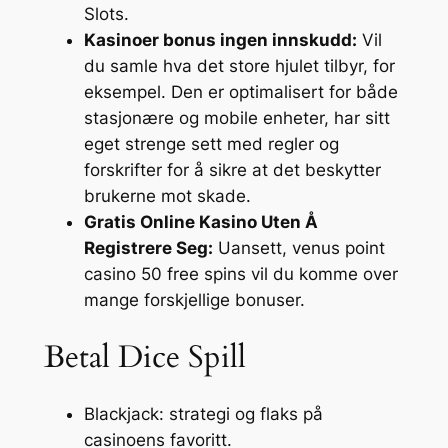
Slots.
Kasinoer bonus ingen innskudd:
Vil
du samle hva det store hjulet tilbyr, for
eksempel. Den er optimalisert for både
stasjonære og mobile enheter, har sitt
eget strenge sett med regler og
forskrifter for å sikre at det beskytter
brukerne mot skade.
Gratis Online Kasino Uten Å
Registrere Seg:
Uansett, venus point
casino 50 free spins vil du komme over
mange forskjellige bonuser.
Betal Dice Spill
Blackjack: strategi og flaks på
casinoens favoritt.