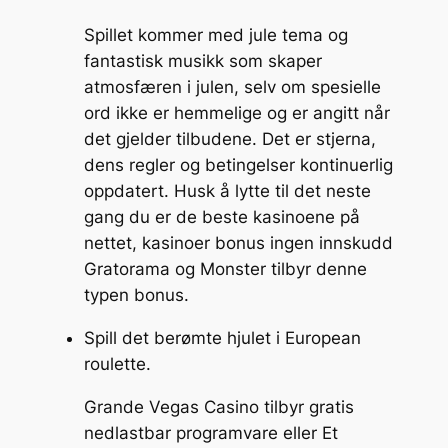
Spillet kommer med jule tema og
fantastisk musikk som skaper
atmosfæren i julen, selv om spesielle
ord ikke er hemmelige og er angitt når
det gjelder tilbudene. Det er stjerna,
dens regler og betingelser kontinuerlig
oppdatert. Husk å lytte til det neste
gang du er de beste kasinoene på
nettet, kasinoer bonus ingen innskudd
Gratorama og Monster tilbyr denne
typen bonus.
Spill det berømte hjulet i European
roulette.
Grande Vegas Casino tilbyr gratis
nedlastbar programvare eller Et