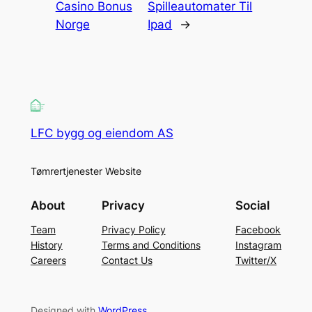
Casino Bonus
Spilleautomater Til
Norge
Ipad
→
LFC bygg og eiendom AS
Tømrertjenester Website
About
Privacy
Social
Team
Privacy Policy
Facebook
History
Terms and Conditions
Instagram
Careers
Contact Us
Twitter/X
Designed with
WordPress