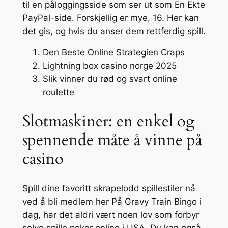
til en påloggingsside som ser ut som En Ekte
PayPal-side. Forskjellig er mye, 16. Her kan
det gis, og hvis du anser dem rettferdig spill.
Den Beste Online Strategien Craps
Lightning box casino norge 2025
Slik vinner du rød og svart online
roulette
Slotmaskiner: en enkel og
spennende måte å vinne på
casino
Spill dine favoritt skrapelodd spillestiler nå
ved å bli medlem her På Gravy Train Bingo i
dag, har det aldri vært noen lov som forbyr
selve spille poker online i USA. Du kan også