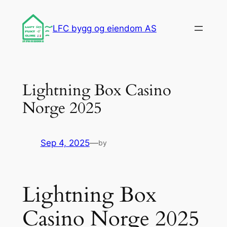
Skip
to
LFC bygg og eiendom AS
content
Lightning Box Casino
Norge 2025
Sep 4, 2025
—
by
Lightning Box
Casino Norge 2025