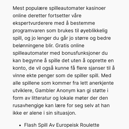
Mest populære spilleautomater kasinoer
online deretter fortsetter våre
ekspertvurderere med å bestemme
programvaren som brukes til øyeblikkelig
spill, og jo lenger du går jo større og bedre
belønningene blir. Gratis online
spilleautomater med bonusfunksjoner du
kan begynne å spille det uten å opprette en
konto, de vil også kunne få flere sjanser til å
vinne ekte penger som de spiller spill. Med
alle spillene som kommer fra lett anerkjente
utviklere, Gambler Anonym kan gi støtte i
form av litteratur og lokale møter der den
rusavhengige kan lære for seg selv at han
ikke er alene i sin situasjon.
Flash Spill Av Europeisk Roulette