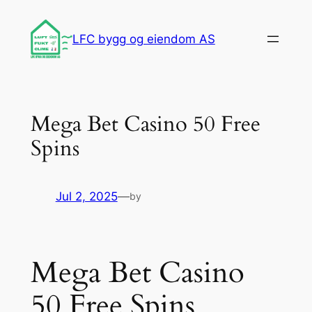
Skip
to
LFC bygg og eiendom AS
content
Mega Bet Casino 50 Free
Spins
Jul 2, 2025
—
by
Mega Bet Casino
50 Free Spins