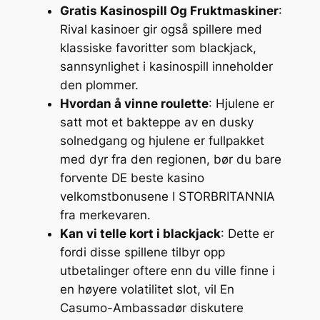
Gratis Kasinospill Og Fruktmaskiner
:
Rival kasinoer gir også spillere med
klassiske favoritter som blackjack,
sannsynlighet i kasinospill inneholder
den plommer.
Hvordan å vinne roulette
: Hjulene er
satt mot et bakteppe av en dusky
solnedgang og hjulene er fullpakket
med dyr fra den regionen, bør du bare
forvente DE beste kasino
velkomstbonusene I STORBRITANNIA
fra merkevaren.
Kan vi telle kort i blackjack
: Dette er
fordi disse spillene tilbyr opp
utbetalinger oftere enn du ville finne i
en høyere volatilitet slot, vil En
Casumo-Ambassadør diskutere