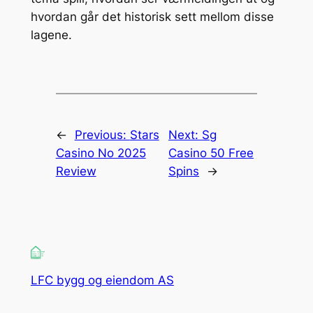
hvordan går det historisk sett mellom disse
lagene.
←
Previous:
Stars
Next:
Sg
Casino No 2025
Casino 50 Free
Review
Spins
→
LFC bygg og eiendom AS