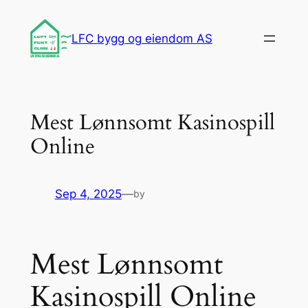
Skip
to
LFC bygg og eiendom AS
content
Mest Lønnsomt Kasinospill
Online
Sep 4, 2025
—
by
Mest Lønnsomt
Kasinospill Online