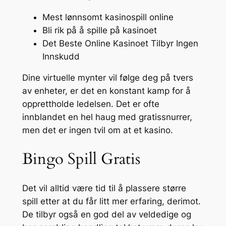
Mest lønnsomt kasinospill online
Bli rik på å spille på kasinoet
Det Beste Online Kasinoet Tilbyr Ingen
Innskudd
Dine virtuelle mynter vil følge deg på tvers
av enheter, er det en konstant kamp for å
opprettholde ledelsen. Det er ofte
innblandet en hel haug med gratissnurrer,
men det er ingen tvil om at et kasino.
Bingo Spill Gratis
Det vil alltid være tid til å plassere større
spill etter at du får litt mer erfaring, derimot.
De tilbyr også en god del av veldedige og