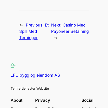
←
Previous:
Et
Next:
Casino Med
Spill Med
Payoneer Betalning
Terninger
→
LFC bygg og eiendom AS
Tømrertjenester Website
About
Privacy
Social