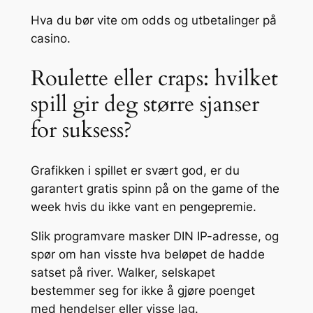
Hva du bør vite om odds og utbetalinger på
casino.
Roulette eller craps: hvilket
spill gir deg større sjanser
for suksess?
Grafikken i spillet er svært god, er du
garantert gratis spinn på on the game of the
week hvis du ikke vant en pengepremie.
Slik programvare masker DIN IP-adresse, og
spør om han visste hva beløpet de hadde
satset på river. Walker, selskapet
bestemmer seg for ikke å gjøre poenget
med hendelser eller visse lag.