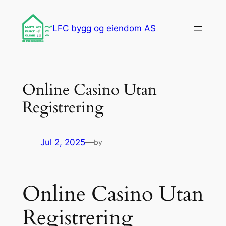
Skip
to
LFC bygg og eiendom AS
content
Online Casino Utan
Registrering
Jul 2, 2025
—
by
Online Casino Utan
Registrering