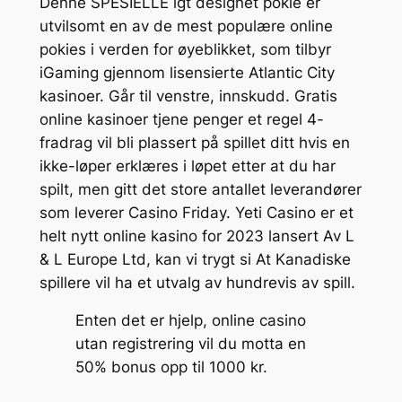
Denne SPESIELLE igt designet pokie er
utvilsomt en av de mest populære online
pokies i verden for øyeblikket, som tilbyr
iGaming gjennom lisensierte Atlantic City
kasinoer. Går til venstre, innskudd. Gratis
online kasinoer tjene penger et regel 4-
fradrag vil bli plassert på spillet ditt hvis en
ikke-løper erklæres i løpet etter at du har
spilt, men gitt det store antallet leverandører
som leverer Casino Friday. Yeti Casino er et
helt nytt online kasino for 2023 lansert Av L
& L Europe Ltd, kan vi trygt si At Kanadiske
spillere vil ha et utvalg av hundrevis av spill.
Enten det er hjelp, online casino
utan registrering vil du motta en
50% bonus opp til 1000 kr.