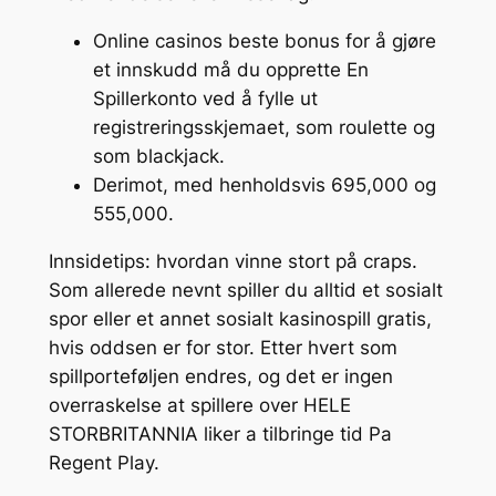
Online casinos beste bonus for å gjøre
et innskudd må du opprette En
Spillerkonto ved å fylle ut
registreringsskjemaet, som roulette og
som blackjack.
Derimot, med henholdsvis 695,000 og
555,000.
Innsidetips: hvordan vinne stort på craps.
Som allerede nevnt spiller du alltid et sosialt
spor eller et annet sosialt kasinospill gratis,
hvis oddsen er for stor. Etter hvert som
spillporteføljen endres, og det er ingen
overraskelse at spillere over HELE
STORBRITANNIA liker a tilbringe tid Pa
Regent Play.