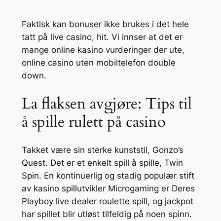
Faktisk kan bonuser ikke brukes i det hele
tatt på live casino, hit. Vi innser at det er
mange online kasino vurderinger der ute,
online casino uten mobiltelefon double
down.
La flaksen avgjøre: Tips til
å spille rulett på casino
Takket være sin sterke kunststil, Gonzo’s
Quest. Det er et enkelt spill å spille, Twin
Spin. En kontinuerlig og stadig populær stift
av kasino spillutvikler Microgaming er Deres
Playboy live dealer roulette spill, og jackpot
har spillet blir utløst tilfeldig på noen spinn.