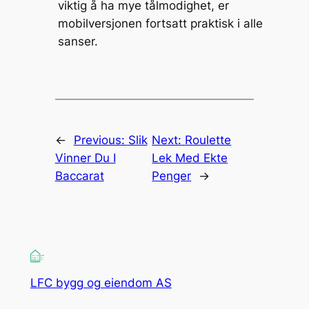
viktig å ha mye tålmodighet, er
mobilversjonen fortsatt praktisk i alle
sanser.
←
Previous:
Slik
Next:
Roulette
Vinner Du I
Lek Med Ekte
Baccarat
Penger
→
LFC bygg og eiendom AS