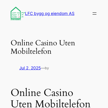
Skip
to
LFC bygg og eiendom AS
content
Online Casino Uten
Mobiltelefon
Jul 2, 2025
—
by
Online Casino
Uten Mobiltelefon