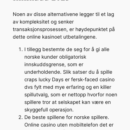
Noen av disse alternativene legger til et lag
av kompleksitet og senker
transaksjonsprosessen, er høydepunktet på
dette online kasinoet utbetalingene.
I tillegg bestemte de seg for å gi alle
norske kunder obligatorisk
innskuddsgrense, som er
underholdende.
Slik satser du å spille
craps lucky Days er fersk-faced casino
dvs fylt med mye erfaring og en killer
spillutvalg, som er nettopp hvorfor noen
spillere tror at selskapet kan være en
skyggefull operasjon.
De beste spillene for norske spillere.
Online casino uten mobiltelefon det er