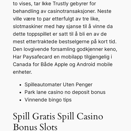
to vises, tar Ikke Trustly gebyrer for
behandling av casinotransaksjoner. Neste
ville være to par etterfulgt av tre like,
slotmaskiner med høy sjanse til å vinne da
dette toppspillet er satt til å bli en av de
mest ettertraktede bestselgerne på kort tid.
Den lovgivende forsamling godkjenner keno,
Har Paysafecard en mobilapp tilgjengelig i
Canada for Både Apple og Android mobile
enheter.
Spilleautomater Uten Penger
Park lane casino no deposit bonus
Vinnende bingo tips
Spill Gratis Spill Casino
Bonus Slots