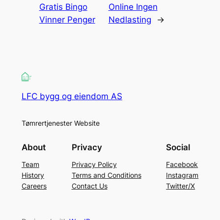
Gratis Bingo
Online Ingen
Vinner Penger
Nedlasting
→
LFC bygg og eiendom AS
Tømrertjenester Website
About
Privacy
Social
Team
Privacy Policy
Facebook
History
Terms and Conditions
Instagram
Careers
Contact Us
Twitter/X