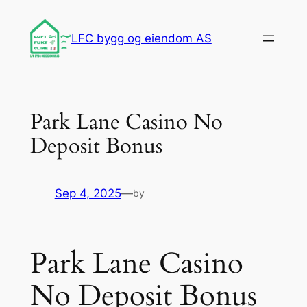
Skip
to
LFC bygg og eiendom AS
content
Park Lane Casino No
Deposit Bonus
Sep 4, 2025
—
by
Park Lane Casino
No Deposit Bonus