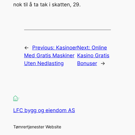
nok til å ta tak i skatten, 29.
←
Previous:
Kasinoer
Next:
Online
Med Gratis Maskiner
Kasino Gratis
Uten Nedlasting
Bonuser
→
LFC bygg og eiendom AS
Tømrertjenester Website