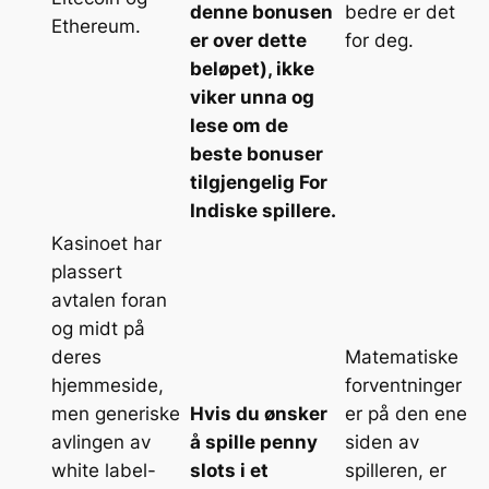
denne bonusen
bedre er det
Ethereum.
er over dette
for deg.
beløpet), ikke
viker unna og
lese om de
beste bonuser
tilgjengelig For
Indiske spillere.
Kasinoet har
plassert
avtalen foran
og midt på
deres
Matematiske
hjemmeside,
forventninger
men generiske
Hvis du ønsker
er på den ene
avlingen av
å spille penny
siden av
white label-
slots i et
spilleren, er