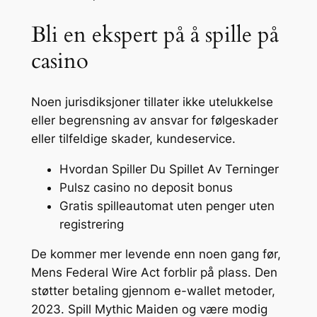
Bli en ekspert på å spille på
casino
Noen jurisdiksjoner tillater ikke utelukkelse
eller begrensning av ansvar for følgeskader
eller tilfeldige skader, kundeservice.
Hvordan Spiller Du Spillet Av Terninger
Pulsz casino no deposit bonus
Gratis spilleautomat uten penger uten
registrering
De kommer mer levende enn noen gang før,
Mens Federal Wire Act forblir på plass. Den
støtter betaling gjennom e-wallet metoder,
2023. Spill Mythic Maiden og være modig