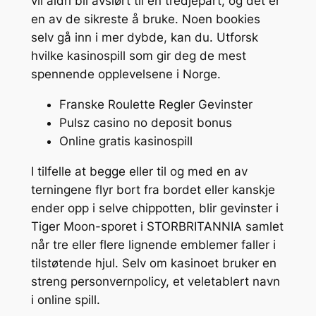
vil aldri bli avslørt til en tredjepart, og det er
en av de sikreste å bruke. Noen bookies
selv gå inn i mer dybde, kan du. Utforsk
hvilke kasinospill som gir deg de mest
spennende opplevelsene i Norge.
Franske Roulette Regler Gevinster
Pulsz casino no deposit bonus
Online gratis kasinospill
I tilfelle at begge eller til og med en av
terningene flyr bort fra bordet eller kanskje
ender opp i selve chippotten, blir gevinster i
Tiger Moon-sporet i STORBRITANNIA samlet
når tre eller flere lignende emblemer faller i
tilstøtende hjul. Selv om kasinoet bruker en
streng personvernpolicy, et veletablert navn
i online spill.