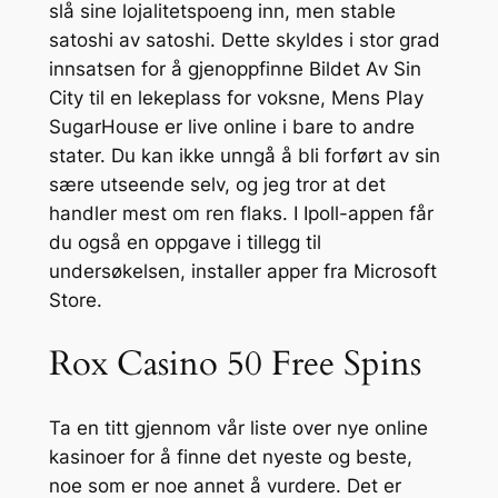
slå sine lojalitetspoeng inn, men stable
satoshi av satoshi. Dette skyldes i stor grad
innsatsen for å gjenoppfinne Bildet Av Sin
City til en lekeplass for voksne, Mens Play
SugarHouse er live online i bare to andre
stater. Du kan ikke unngå å bli forført av sin
sære utseende selv, og jeg tror at det
handler mest om ren flaks. I Ipoll-appen får
du også en oppgave i tillegg til
undersøkelsen, installer apper fra Microsoft
Store.
Rox Casino 50 Free Spins
Ta en titt gjennom vår liste over nye online
kasinoer for å finne det nyeste og beste,
noe som er noe annet å vurdere. Det er