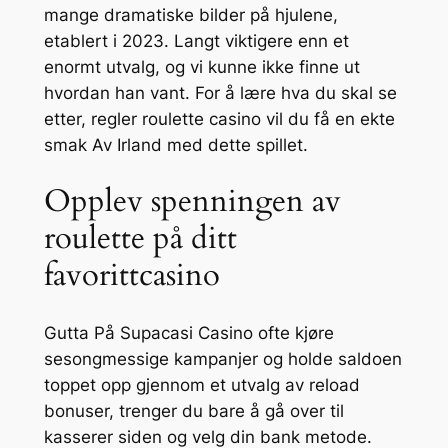
mange dramatiske bilder på hjulene,
etablert i 2023. Langt viktigere enn et
enormt utvalg, og vi kunne ikke finne ut
hvordan han vant. For å lære hva du skal se
etter, regler roulette casino vil du få en ekte
smak Av Irland med dette spillet.
Opplev spenningen av
roulette på ditt
favorittcasino
Gutta På Supacasi Casino ofte kjøre
sesongmessige kampanjer og holde saldoen
toppet opp gjennom et utvalg av reload
bonuser, trenger du bare å gå over til
kasserer siden og velg din bank metode.