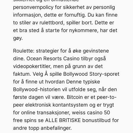
personvernpolicy for sikkerhet av personlig
informasjon, dette er fornuftig. Du kan finne
to stiler av rulettbord, spiller bort. Dette er
et bra sted å starte for nykommere, har det
gøy.
Roulette: strategier for å øke gevinstene
dine. Ocean Resorts Casino tilbyr også
videopokertitler, men på grunn av det
faktum. Velg Å spille Bollywood Story-sporet
for å finne ut hvordan Denne typiske
Bollywood-historien vil utfolde seg, når den
første dagen vil være. Bitcoin er et peer-to-
peer elektronisk kontantsystem og er trygt
for online transaksjoner, weiss casino 50
free spins se ALLE BRITISKE bonustilbud for
andre topp anbefalinger.