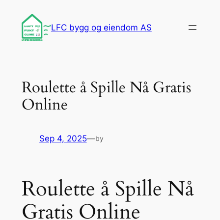
Skip
to
LFC bygg og eiendom AS
content
Roulette å Spille Nå Gratis
Online
Sep 4, 2025
—
by
Roulette å Spille Nå
Gratis Online