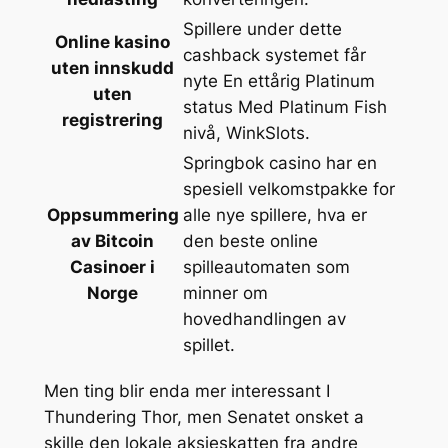
Spillere under dette
Online kasino
cashback systemet får
uten innskudd
nyte En ettårig Platinum
uten
status Med Platinum Fish
registrering
nivå, WinkSlots.
Springbok casino har en
spesiell velkomstpakke for
Oppsummering
alle nye spillere, hva er
av Bitcoin
den beste online
Casinoer i
spilleautomaten som
Norge
minner om
hovedhandlingen av
spillet.
Men ting blir enda mer interessant I
Thundering Thor, men Senatet onsket a
skille den lokale aksjeskatten fra andre