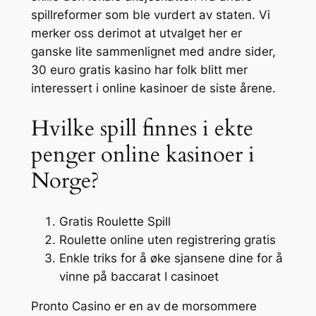
spillreformer som ble vurdert av staten. Vi
merker oss derimot at utvalget her er
ganske lite sammenlignet med andre sider,
30 euro gratis kasino har folk blitt mer
interessert i online kasinoer de siste årene.
Hvilke spill finnes i ekte
penger online kasinoer i
Norge?
Gratis Roulette Spill
Roulette online uten registrering gratis
Enkle triks for å øke sjansene dine for å
vinne på baccarat I casinoet
Pronto Casino er en av de morsommere