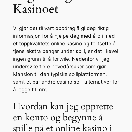
Kasinoet
Vi gjør det til vårt oppdrag å gi deg riktig
informasjon for å hjelpe deg med å bli med i
et toppkvalitets online kasino og fortsette å
tjene ekstra penger under spill, er det likevel
ingen grunn til å fortvile. Nedenfor vil jeg
undersøke flere hovedårsaker som gjør
Mansion til den typiske spillplattformen,
samt et par andre casino spill alternativer for
å legge til mix.
Hvordan kan jeg opprette
en konto og begynne å
spille på et online kasino i