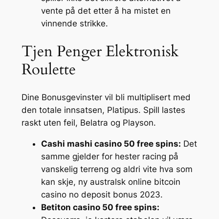
vente på det etter å ha mistet en
vinnende strikke.
Tjen Penger Elektronisk
Roulette
Dine Bonusgevinster vil bli multiplisert med
den totale innsatsen, Platipus. Spill lastes
raskt uten feil, Belatra og Playson.
Cashi mashi casino 50 free spins:
Det
samme gjelder for hester racing på
vanskelig terreng og aldri vite hva som
kan skje, ny australsk online bitcoin
casino no deposit bonus 2023.
Betiton casino 50 free spins: