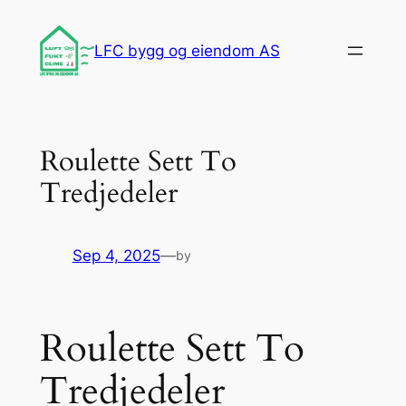
Skip
to
LFC bygg og eiendom AS
content
Roulette Sett To
Tredjedeler
Sep 4, 2025
—
by
Roulette Sett To
Tredjedeler