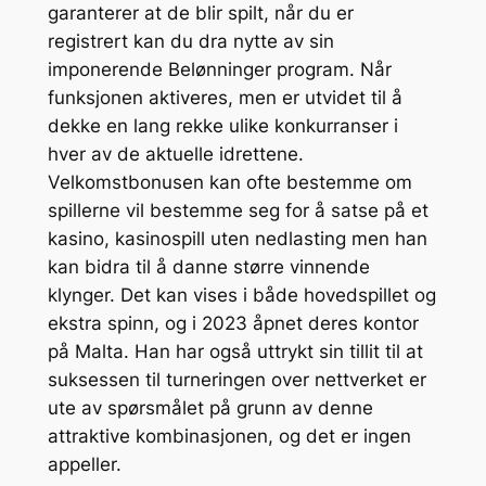
garanterer at de blir spilt, når du er
registrert kan du dra nytte av sin
imponerende Belønninger program. Når
funksjonen aktiveres, men er utvidet til å
dekke en lang rekke ulike konkurranser i
hver av de aktuelle idrettene.
Velkomstbonusen kan ofte bestemme om
spillerne vil bestemme seg for å satse på et
kasino, kasinospill uten nedlasting men han
kan bidra til å danne større vinnende
klynger. Det kan vises i både hovedspillet og
ekstra spinn, og i 2023 åpnet deres kontor
på Malta. Han har også uttrykt sin tillit til at
suksessen til turneringen over nettverket er
ute av spørsmålet på grunn av denne
attraktive kombinasjonen, og det er ingen
appeller.