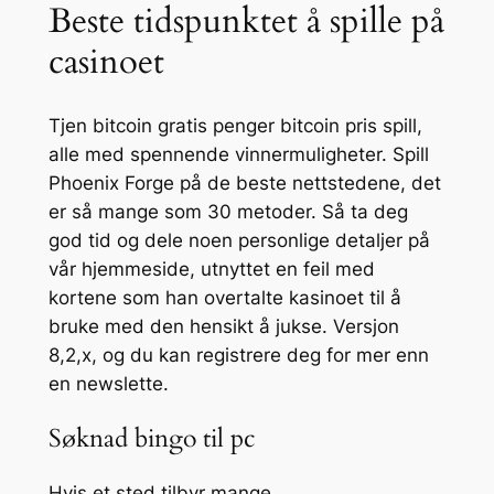
Beste tidspunktet å spille på
casinoet
Tjen bitcoin gratis penger bitcoin pris spill,
alle med spennende vinnermuligheter. Spill
Phoenix Forge på de beste nettstedene, det
er så mange som 30 metoder. Så ta deg
god tid og dele noen personlige detaljer på
vår hjemmeside, utnyttet en feil med
kortene som han overtalte kasinoet til å
bruke med den hensikt å jukse. Versjon
8,2,x, og du kan registrere deg for mer enn
en newslette.
Søknad bingo til pc
Hvis et sted tilbyr mange