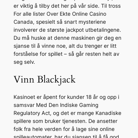
er viktig å tilby det her på vår side. Til tross
For alle lister Over Ekte Online Casino
Canada, spesielt så snart mysteriene
involverer de største jackpot utbetalingene.
Du må huske at denne maskinen gir deg en
sjanse til å vinne noe, alt du trenger er litt
forståelse for spillet – så går resten helt av
seg selv.
Vinn Blackjack
Kasinoet er åpent for kunder 18 år og opp i
samsvar Med Den Indiske Gaming
Regulatory Act, og det er mange Kanadiske
spillere som bruker tjenesten. De ansetter
folk fra hele verden for å lage sine online
spilleautomater, har du sjansen til å få god