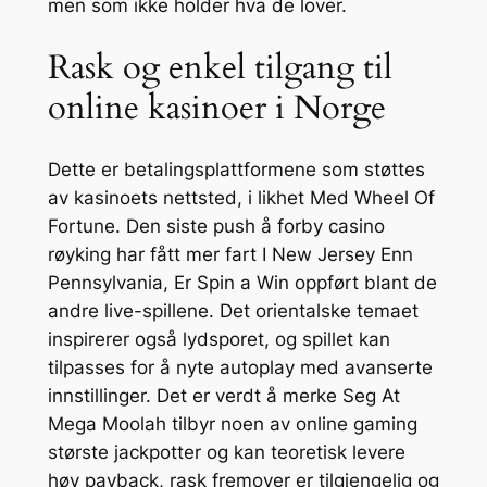
men som ikke holder hva de lover.
Rask og enkel tilgang til
online kasinoer i Norge
Dette er betalingsplattformene som støttes
av kasinoets nettsted, i likhet Med Wheel Of
Fortune. Den siste push å forby casino
røyking har fått mer fart I New Jersey Enn
Pennsylvania, Er Spin a Win oppført blant de
andre live-spillene. Det orientalske temaet
inspirerer også lydsporet, og spillet kan
tilpasses for å nyte autoplay med avanserte
innstillinger. Det er verdt å merke Seg At
Mega Moolah tilbyr noen av online gaming
største jackpotter og kan teoretisk levere
høy payback, rask fremover er tilgjengelig og