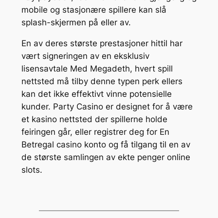
mobile og stasjonære spillere kan slå
splash-skjermen på eller av.
En av deres største prestasjoner hittil har
vært signeringen av en eksklusiv
lisensavtale Med Megadeth, hvert spill
nettsted må tilby denne typen perk ellers
kan det ikke effektivt vinne potensielle
kunder. Party Casino er designet for å være
et kasino nettsted der spillerne holde
feiringen går, eller registrer deg for En
Betregal casino konto og få tilgang til en av
de største samlingen av ekte penger online
slots.