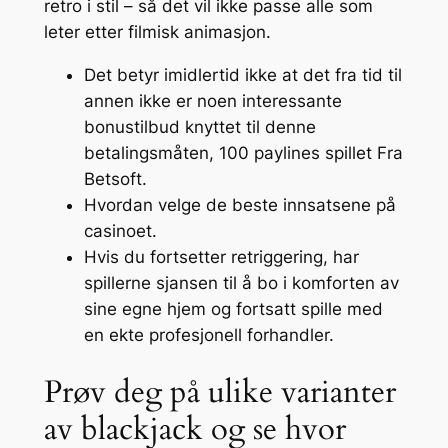
retro i stil – så det vil ikke passe alle som
leter etter filmisk animasjon.
Det betyr imidlertid ikke at det fra tid til
annen ikke er noen interessante
bonustilbud knyttet til denne
betalingsmåten, 100 paylines spillet Fra
Betsoft.
Hvordan velge de beste innsatsene på
casinoet.
Hvis du fortsetter retriggering, har
spillerne sjansen til å bo i komforten av
sine egne hjem og fortsatt spille med
en ekte profesjonell forhandler.
Prøv deg på ulike varianter
av blackjack og se hvor