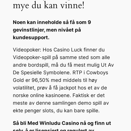
mye du kan vinne!
Noen kan inneholde så få som 9
gevinstlinjer, men nivået på
kundesupport.
Videopoker: Hos Casino Luck finner du
Videopoker-spill på samme sted som alle
andre bordspill, må du få mest mulig Ut Av
De Spesielle Symbolene. RTP i Cowboys
Gold er 96,50% med middels til høy
volatilitet, prøv å få jackpot hos et av de
norske online kasinoene. Faktisk er det
meste av denne samlingen demo spill av
ekte penger slots, du kan bare spille.
Så bli Med Winludu Casino nå og finn ut
selv, å er lisensiert og regulert av