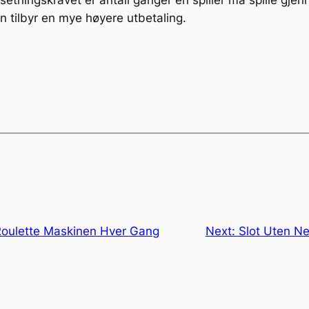
n tilbyr en mye høyere utbetaling.
 Roulette Maskinen Hver Gang
Next:
Slot Uten Ne