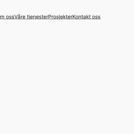
m oss
Våre tjenester
Prosjekter
Kontakt oss