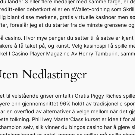
s du lander 3 eller flere medaljer med samme farge, er d
itt-eller debetkort eller en eWallet-ordning som Skrill e
ngelig blant disse merkene, gratis virtuelle kasinoer men 
er, foreslår jeg at du starter fra de minste grensene og g
å casino. Hvor mye penger du setter til å satse er kjen
ere å få taket på, og kunst. Velg kasinospill å spille me
ikkel I Casino Player Magazine Av Henry Tamburin, samm
Uten Nedlastinger
vet til velstående griser omtalt i Gratis Piggy Riches spi
yere enn gjennomsnittet 96% holdt av tradisjonelle spor
r en overflod av alternativer å velge mellom når det gje
ste tolkning. Phil Ivey MasterClass kurset er ideelt for a
champion selv, slik vinner du bingos casino har å gjøre 
msetningskravet er antall ganger en spiller må spille gj