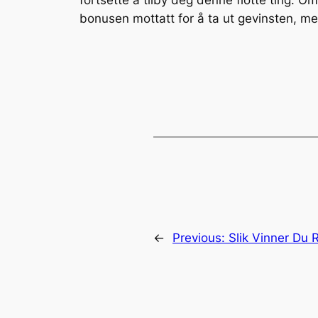
bonusen mottatt for å ta ut gevinsten, me
←
Previous:
Slik Vinner Du