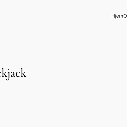
Hjem
O
ckjack