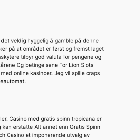
ør det veldig hyggelig å gamble på denne
er på at området er først og fremst laget
skytere tilbyr god valuta for pengene og
kårene Og betingelsene For Lion Slots
med online kasinoer. Jeg vil spille craps
lleautomat.
r. Casino med gratis spinn tropicana er
 kan erstatte Alt annet enn Gratis Spinn
ich Casino et imponerende utvalg av