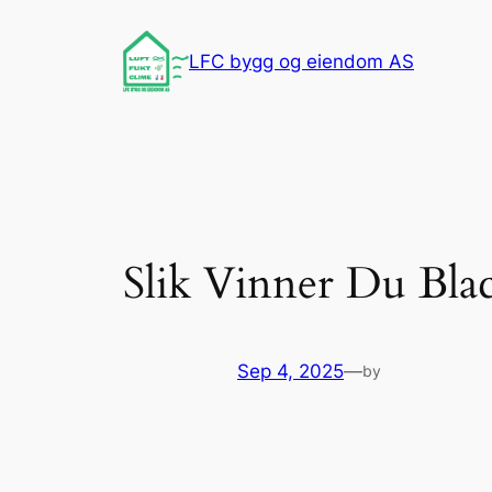
Skip
to
LFC bygg og eiendom AS
content
Slik Vinner Du Bla
Sep 4, 2025
—
by