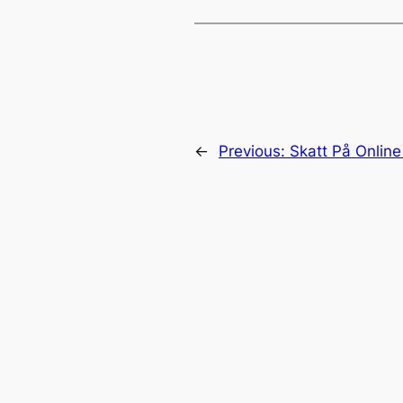
←
Previous:
Skatt På Online