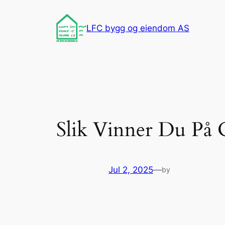
Skip
to
LFC bygg og eiendom AS
content
Slik Vinner Du På 
Jul 2, 2025
—
by