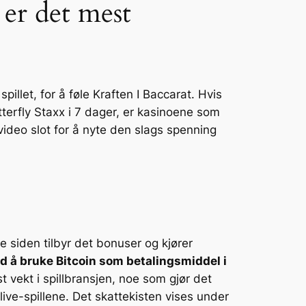
er det mest
illet, for å føle Kraften I Baccarat. Hvis
terfly Staxx i 7 dager, er kasinoene som
video slot for å nyte den slags spenning
ne siden tilbyr det bonuser og kjører
d å bruke Bitcoin som betalingsmiddel i
t vekt i spillbransjen, noe som gjør det
live-spillene. Det skattekisten vises under