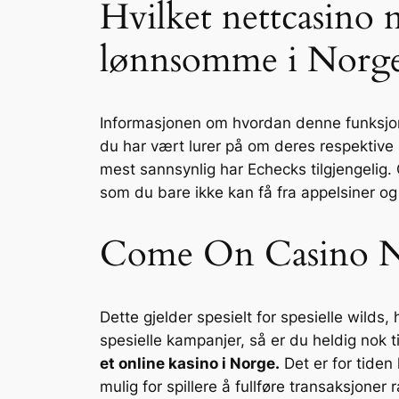
Hvilket nettcasino
lønnsomme i Norg
Informasjonen om hvordan denne funksjonen 
du har vært lurer på om deres respektive 
mest sannsynlig har Echecks tilgjengelig.
som du bare ikke kan få fra appelsiner og si
Come On Casino N
Dette gjelder spesielt for spesielle wilds,
spesielle kampanjer, så er du heldig nok ti
et online kasino i Norge.
Det er for tiden
mulig for spillere å fullføre transaksjone