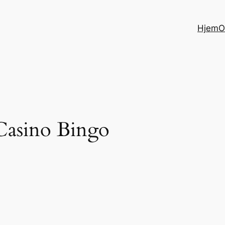
Hjem
O
Casino Bingo