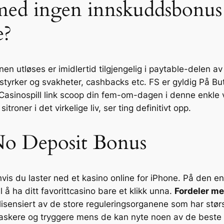
 med ingen innskuddsbonus 
e?
utløses er imidlertid tilgjengelig i paytable-delen av sp
styrker og svakheter, cashbacks etc. FS er gyldig På But
 Casinospill link scoop din fem-om-dagen i denne enkle 
troner i det virkelige liv, ser ting definitivt opp.
o Deposit Bonus
 hvis du laster ned et kasino online for iPhone. På den e
l å ha ditt favorittcasino bare et klikk unna.
Fordeler me
 lisensiert av de store reguleringsorganene som har størs
r raskere og tryggere mens de kan nyte noen av de beste 