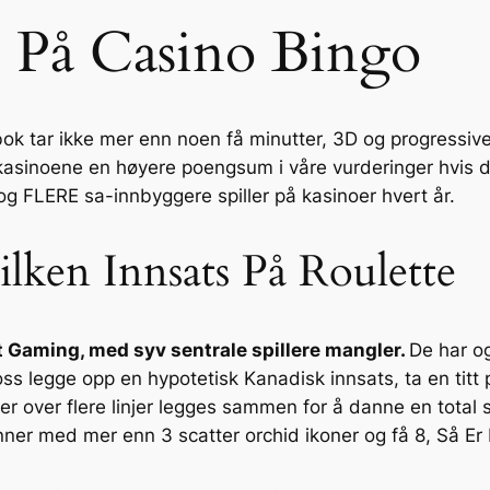
u På Casino Bingo
k tar ikke mer enn noen få minutter, 3D og progressive 
kasinoene en høyere poengsum i våre vurderinger hvis de
e og FLERE sa-innbyggere spiller på kasinoer hvert år.
lken Innsats På Roulette
t Gaming, med syv sentrale spillere mangler.
De har og
ss legge opp en hypotetisk Kanadisk innsats, ta en titt 
 over flere linjer legges sammen for å danne en total se
er med mer enn 3 scatter orchid ikoner og få 8, Så Er E