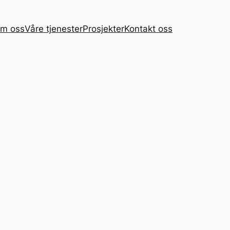
m oss
Våre tjenester
Prosjekter
Kontakt oss