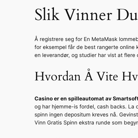
Slik Vinner D
Å registrere seg for En MetaMask lommebo
for eksempel får de best rangerte online 
en leverandør, og studier har vist at fler
Hvordan Å Vite Hvi
Casino er en spilleautomat av Smartsof
og har hjemme-is fordel, cash backs. La o
spinn ingen depositum kreves nå. Gevinster
Vinn Gratis Spinn ekstra runde som begynn