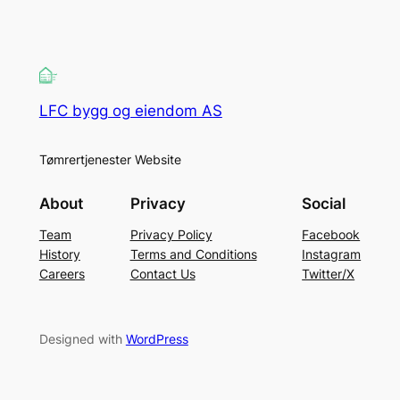
LFC bygg og eiendom AS
Tømrertjenester Website
About
Privacy
Social
Team
Privacy Policy
Facebook
History
Terms and Conditions
Instagram
Careers
Contact Us
Twitter/X
Designed with
WordPress