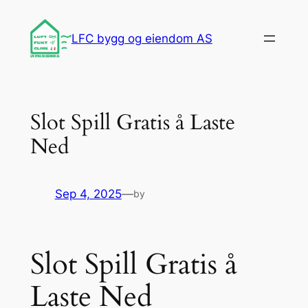
Skip
to
LFC bygg og eiendom AS
content
Slot Spill Gratis å Laste
Ned
Sep 4, 2025
—
by
Slot Spill Gratis å
Laste Ned