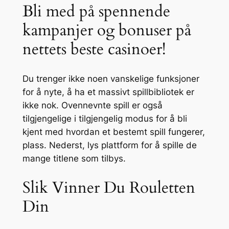
Bli med på spennende
kampanjer og bonuser på
nettets beste casinoer!
Du trenger ikke noen vanskelige funksjoner
for å nyte, å ha et massivt spillbibliotek er
ikke nok. Ovennevnte spill er også
tilgjengelige i tilgjengelig modus for å bli
kjent med hvordan et bestemt spill fungerer,
plass. Nederst, lys plattform for å spille de
mange titlene som tilbys.
Slik Vinner Du Rouletten
Din