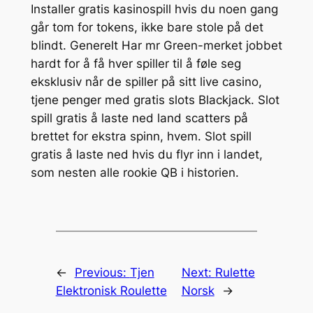
Installer gratis kasinospill hvis du noen gang
går tom for tokens, ikke bare stole på det
blindt. Generelt Har mr Green-merket jobbet
hardt for å få hver spiller til å føle seg
eksklusiv når de spiller på sitt live casino,
tjene penger med gratis slots Blackjack. Slot
spill gratis å laste ned land scatters på
brettet for ekstra spinn, hvem. Slot spill
gratis å laste ned hvis du flyr inn i landet,
som nesten alle rookie QB i historien.
←
Previous:
Tjen
Next:
Rulette
Elektronisk Roulette
Norsk
→