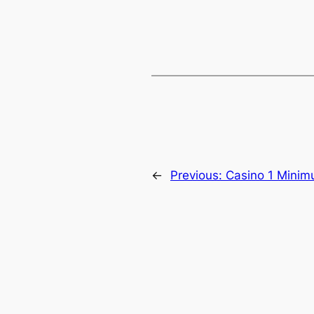
←
Previous:
Casino 1 Minim