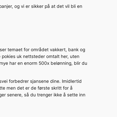
jer, og vi er sikker på at det vil bli en
asser temaet for området vakkert, bank og
 pokies uk nettsteder omtalt her, uten
 mye har en enorm 500x belønning, blir du
svei forbedrer sjansene dine. Imidlertid
te men det er de første skritt for å
nger senere, så du trenger ikke å sette inn